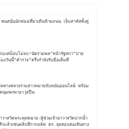
ชนสนั่นนักท่องเที่ยวเดินข้ามถนน เจ็บสาหัสทั้งคู่
บแต่ม็อบไม่จบ!นัดรวมพล“หน้ารัฐสภา”บ่าย
มงวันนี้“ตำรวจ”ตรึงกำลังรับมือเต็มที่
วจทางหลวงรวบสาวหมายจับพนันออนไลน์ พร้อม
นุ่มพกพาอาวุธปืน
อาวาสวัดพระพุทธฉาย-ผู้ช่วยเจ้าอาวาสวัดปากน้ำ
ึกแล้วเซ่นคลิปสีกากอล์ฟ ตร.ลุยสอบต่อเส้นทาง