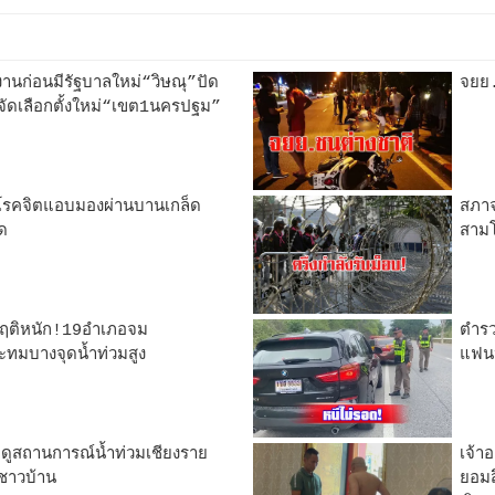
นก่อนมีรัฐบาลใหม่“วิษณุ”ปัด
จยย.
ัดเลือกตั้งใหม่“เขต1นครปฐม”
่มโรคจิตแอบมองผ่านบานเกล็ด
สภาจ
ด
สามโ
ิกฤติหนัก!19อำเภอจม
ตำร
ทมบางจุดน้ำท่วมสูง
แฟนห
ูสถานการณ์น้ำท่วมเชียงราย
เจ้า
ชาวบ้าน
ยอมส