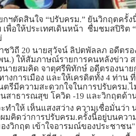
กฯตัดสินใจ “ปรับครม.” ยันวิกฤตครั้งนี้ห
เพื่อให้ประเทศเดินหน้า ชื่มชมสปิริต 
่
้านราชวิถี 20 นายสุวัจน์ ลิปตพัลลภ อด
พน.) ให้สัมภาษณ์รายการคนหลังข่าว ส
นายสมคิด จาตุศรีพิทักษ์ อดีตรองนาย
ทางการเมือง และให้เครดิตทั้ง 4 ท่าน 
มนตรีมีความสะดวกใจในการปรับครม.ไม่ต้
ด้านสาธารณสุข โควิด -19 และวิกฤตด้า
จะทำให้ เห็นแสงสว่าง ความเชื่อมั่นว่า
่งผมคิดว่าการปรับครม.ครั้งนี้อยู่บน
องวิกฤต เข้าใจอารมณ์ของประชาชน" น