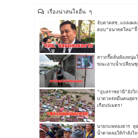
เรื่องน่าสนใจอื่น ๆ
จับตาคสช.แถลงผลงา
ตอบ“อนาคตใหม่”จี้จ
สาวกรี๊ดลั่นห้องหนุ
ขณะอาบน้ำเปลี่ยนชุ
“อุบลราชธานี”ยังว
บาดาล4หมื่นคนสุดระ
เกือบ5เมตร!
นายกแพทองธาร ลุยด
น้ำตาคลอให้กำลังใจ