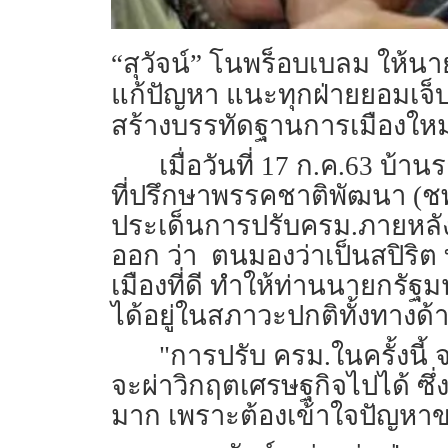
“สุวัจน์” โนพร็อบเบลม ให้นาย
แก้ปัญหา แนะทุกฝ่ายยอมเจ็บ 
สร้างบรรทัดฐานการเมืองใหม
เมื่อวันที่ 17 ก.ค.63 บ
ที่ปรึกษาพรรคชาติพัฒนา (ช
ประเด็นการปรับครม.ภายหลัง
ออก ว่า ตนมองว่าเป็นสปิริต 
เมืองที่ดี ทำให้ท่านนายกรัฐ
ได้อยู่ในสภาวะปกติทั้งทาง
"การปรับ ครม.ในครั้งนี้ 
จะผ่าวิกฤตเศรษฐกิจไปได้ ซึ
มาก เพราะต้องเข้าใจปัญหาข