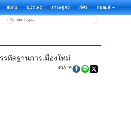
สังคม
อุบัติเหตุ
เศรษฐกิจ
กีฬา
คอลัมส์
รรทัดฐานการเมืองใหม่
Share