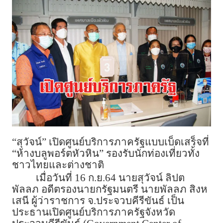
“สุวัจน์” เปิดศูนย์บริการภาครัฐแบบเบ็ดเสร็จที่
“ห้างบลูพอร์ตหัวหิน” รองรับนักท่องเที่ยวทั้ง
ชาวไทยและต่างชาติ
เมื่อวันที่ 16 ก.ย.64 นายสุวัจน์ ลิปต
พัลลภ อดีตรองนายกรัฐมนตรี นายพัลลภ สิงห
เสนี ผู้ว่าราชการ จ.ประจวบคีรีขันธ์ เป็น
ประธานเปิดศูนย์บริการภาครัฐจังหวัด