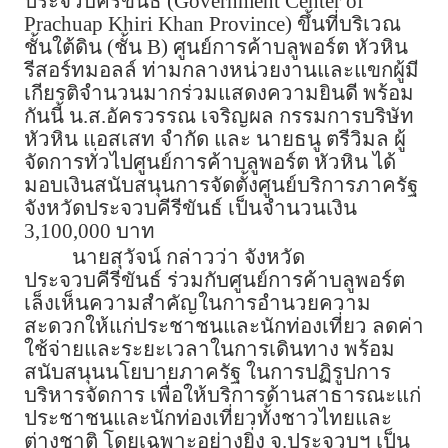
ประจวบคีรีขันธ์ (Government Center of
Prachuap Khiri Khan Province) ขึ้นที่บริเวณ
ชั้นใต้ดิน (ชั้น B) ศูนย์การค้าบลูพอร์ต หัวหิน
รีสอร์ทมอลล์ ท่ามกลางหน่วยงานและแขกผู้มี
เกียรติจำนวนมากร่วมแสดงความยินดี พร้อม
กันนี้ น.ส.อัครวรรณ เจริญผล กรรมการบริษัท
หัวหิน แอสเสท จำกัด และ นายธนู ตรีวิมล ผู้
จัดการทั่วไปศูนย์การค้าบลูพอร์ต หัวหิน ได้
มอบเงินสนับสนุนการจัดตั้งศูนย์บริการภาครัฐ
จังหวัดประจวบคีรีขันธ์ เป็นจำนวนเงิน
3,100,000 บาท
นายสุวัจน์ กล่าวว่า จังหวัด
ประจวบคีรีขันธ์ ร่วมกับศูนย์การค้าบลูพอร์ต
เล็งเห็นความสำคัญในการอำนวยความ
สะดวกให้แก่ประชาชนและนักท่องเที่ยว ลดค่า
ใช้จ่ายและระยะเวลาในการเดินทาง พร้อม
สนับสนุนนโยบายภาครัฐ ในการปฏิรูปการ
บริหารจัดการ เพื่อให้บริการด้านสาธารณะแก่
ประชาชนและนักท่องเที่ยวทั้งชาวไทยและ
ต่างชาติ โดยเฉพาะอย่างยิ่ง จ.ประจวบฯ เป็น