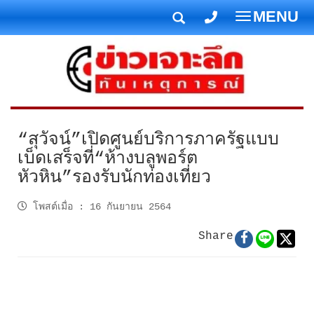
MENU
T
o
g
g
l
e
n
“สุวัจน์”เปิดศูนย์บริการภาครัฐแบบ
a
เบ็ดเสร็จที่“ห้างบลูพอร์ต
v
หัวหิน”รองรับนักท่องเที่ยว
i
g
โพสต์เมื่อ
:
16 กันยายน 2564
a
t
Share
i
o
n