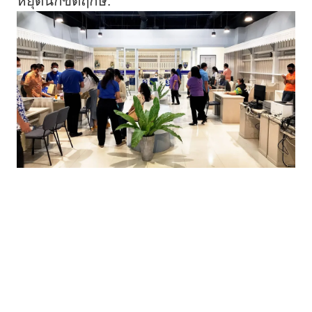
หยุดนักขัตฤกษ์.