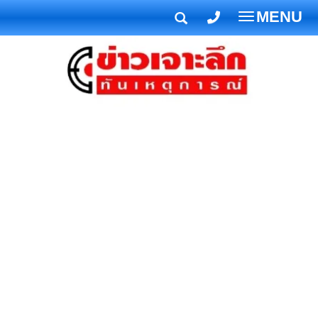
MENU
T
o
g
g
l
e
n
a
v
i
g
a
t
i
o
n