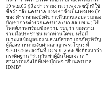
19 พ.ย.66 ผู้สื่อข่าวรายงานว่าเพจเฟซบุ๊กที่ใช้
ชื่อว่า “สืบนครบาล IDMB” ซึ่งเป็นเพจเฟซบุ๊ก
ของ ตำรวจกองบังคับการสืบสวนสอบสวนกอง
บัญชาการตำรวจนครบาล (บก.สส.บช.น.) ได้
โพสต์ภาพพร้อมข้อความ ระบุว่า ขอความ
ร่วมมือประชาชน หากท่านใดพบ หรือมี
เบาะแสข้อมูลของ น.ส.นภัสรดา เอกภัทรหิรัญ
ผู้ต้องหาหมายจับศาลอาญาพระโขนง ที่
จ.701/2566 ลงวันที่ 18 พ.ย. 2566 ​ซึ่งต้องหาว่า
กระผิดฐาน “ร่วมกันฆ่าผู้อื่นโดยเจตนา”
สามารถแจ้งได้ที่เฟซบุ๊กเพจ “สืบนครบาล
IDMB”