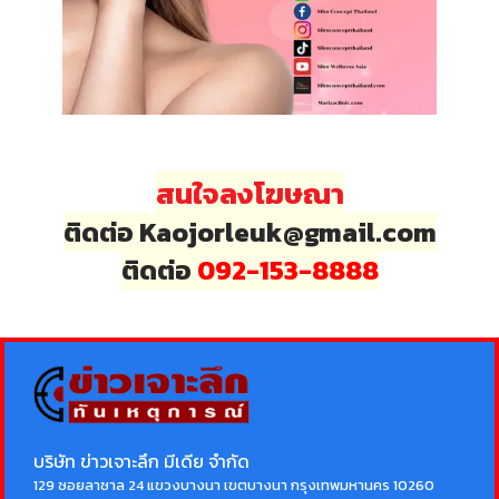
สนใจลงโฆษณา
ติดต่อ Kaojorleuk@gmail.com
ติดต่อ
092-153-8888
บริษัท ข่าวเจาะลึก มีเดีย จำกัด
129 ซอยลาซาล 24 แขวงบางนา เขตบางนา กรุงเทพมหานคร 10260