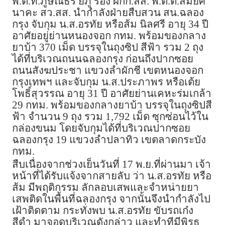
พ.ต.ท.ภูษิณธร ยี่ภู่ รอง ผกก.สส. พ.ต.ต.สมยศ
นาคะ สว.สส. นำกำลังฝ่ายสืบสวน สน.ฉลอง
กรุง จับกุม น.ส.อรทัย หรือส้ม นิลศรี อายุ 34 ปี
อาศัยอยู่ย่านหนองจอก กทม. พร้อมของกลาง
ยาบ้า 370 เม็ด บรรจุในถุงซิป สีฟ้า รวม 2 ถุง
ได้ที่บริเวณถนนฉลองกรุง ก่อนถึงปากซอย
ถนนสังฆประชา แขวงลำผักชี เขตหนองจอก
กรุงเทพฯ และจับกุม น.ส.ประภาพร หรือเต้ย
โพธิ์สุวรรณ อายุ 31 ปี อาศัยย่านเคหะร่มเกล้า
29 กทม. พร้อมของกลางยาบ้า บรรจุในถุงซิปสี
ฟ้า จำนวน 9 ถุง รวม 1,792 เม็ด ซุกซ่อนไว้ใน
กล่องขนม โดยจับกุมได้ที่บริเวณปากซอย
ฉลองกรุง 19 แขวงลำปลาทิว เขตลาดกระบัง
กทม.
สืบเนื่องจากช่วงเย็นวันที่ 17 พ.ย.ที่ผ่านมา เจ้า
หน้าที่ได้รับแจ้งจากสายลับ ว่า น.ส.อรทัย หรือ
ส้ม มีพฤติกรรม ลักลอบเสพและจำหน่ายยา
เสพติดในพื้นที่ฉลองกรุง จากนั้นจึงนำกำลังไป
เฝ้าติดตาม กระทั่งพบ น.ส.อรทัย ขับรถเก๋ง
สีดำ มาจอดบริเวณดังกล่าว และทำทีมีพิรุธ