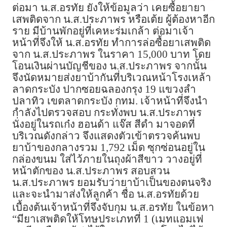
ต่อมา น.ส.อรทัย ยังให้ข้อมูลว่า เคยซื้อยายา
เสพติดจาก น.ส.ประภาพร หรือเต้ย ผู้ต้องหาอีก
ราย มีบ้านพักอยู่ที่เคหะร่มเกล้า ต่อมาเจ้า
หน้าที่จึงให้ น.ส.อรทัย ทำการล่อซื้อยาเสพติด
จาก น.ส.ประภาพร ในราคา 15,000 บาท โดย
โอนเงินผ่านบัญชีของ น.ส.ประภาพร จากนั้น
จึงนัดหมายส่งยาบ้ากันที่บริเวณหน้าโรงเหล้า
ลาดกระบัง ปากซอยฉลองกรุง 19 แขวงลำ
ปลาทิว เขตลาดกระบัง กทม. เจ้าหน้าที่จึงนำ
กำลังไปตรวจสอบ กระทั่งพบ น.ส.ประภาพร
นั่งอยู่ในรถเก๋ง ฮอนด้า แจ๊ส สีดำ มาจอดที่
บริเวณดังกล่าว จึงแสดงตัวเข้าตรวจค้นพบ
ยาบ้าของกลางรวม 1,792 เม็ด ซุกซ่อนอยู่ใน
กล่องขนม ใส่ไว้ภายในถุงผ้าสีขาว วางอยู่ที่
หน้าตักของ น.ส.ประภาพร สอบสวน
น.ส.ประภาพร ยอมรับว่ายาบ้าเป็นของตนจริง
และจะนำมาส่งให้ลูกค้า ชื่อ น.ส.อรทัยด้วย
เบื้องต้นเจ้าหน้าที่จึงจับกุม น.ส.อรทัย ในข้อหา
“มียาเสพติดให้โทษประเภทที่ 1 (เมทแอมเฟ