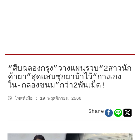
“สืบฉลองกรุง”วางแผนรวบ“2สาวนัก
ค้ายา”สุดแสบซุกยาบ้าไว้“กางเกง
ใน-กล่องขนม”กว่า2พันเม็ด!
โพสต์เมื่อ
:
19 พฤศจิกายน 2566
Share