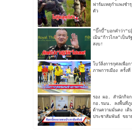
ฟาร์มเหตุกำแพงชำรุดโผ
ตัว
“บิ๊กบี้”บอกคำว่า“ป
เมิน“ก้าวไกล”เป็นรั
สงบ!
โบว์ลิ่งการกุศลเพื
ภาพการเมือง ครั้งที
รอง ผอ. สำนักกิจ
กอ.รมน. ลงพื้นที่ภ
ด้านความมั่นคง เดิ
ประชาสัมพันธ์ ขยายผล