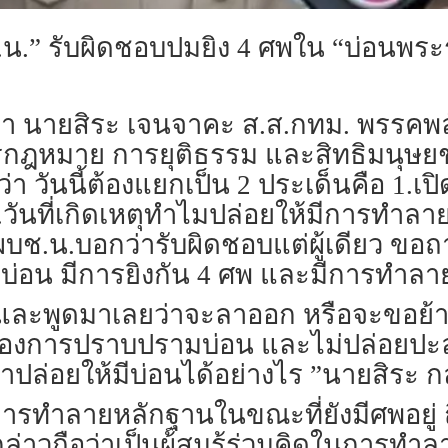
ผบช.น.” รับผิดชอบปมยิง 4 ศพใน “บ่อน
ี่รัฐสภา นายสิระ เจนจาคะ ส.ส.กทม. พร
กฎหมาย การยุติธรรม และสิทธิมนุษย
่า วันนี้ต้องแยกเป็น 2 ประเด็นคือ 1.เ
2.วันที่เกิดเหตุทำไมปล่อยให้มีการทำลา
ผบช.น.บอกว่ารับผิดชอบแต่ผู้เดียว ขอ
้มีบ่อน มีการยิงกัน 4 ศพ และมีการทำล
บและพูดมาเลยว่าจะลาออก หรือจะขอย้าย
่องการปราบปรามบ่อน และไม่ปล่อยปะละ
่าปล่อยให้มีบ่อนได้อย่างไร ”นายสิระ ก
การทำลายหลักฐานในขณะที่ยังมีศพอยู่ 
กล่าวถือว่าเป็นผู้สมรู้ร่วมคิดในการท