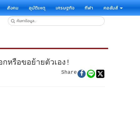
สังคม
อุบัติเหตุ
เศรษฐกิจ
กีฬา
คอลัมส์
กหรือขอย้ายตัวเอง!
Share