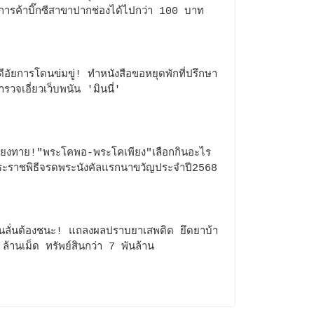
์การค้าบิ๊กซีสาขาปากช่องได้ไปกว่า 100 บาท
ดีอัยการโดนข่มขู่! ทำหนังสือขอหยุดพักที่ปรึกษา
ำรวจเอี่ยวเว็บพนัน 'มินนี่'
ี่ยงทาย!"พระโคพอ-พระโคเพียง"เลือกกินอะไร
ะราชพิธีจรดพระนังคัลแรกนาขวัญประจำปี2568
ินลั่นต้องชนะ! แถลงผลปราบยาเสพติด ยึดยาบ้า
ล้านเม็ด ทรัพย์สินกว่า 7 พันล้าน