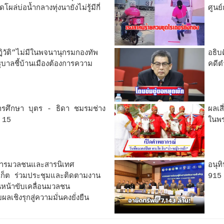
ล่บ่อน้ำกลางทุ่งนายังไม่รู้มีกี่
ศูนย
ฎิวัติ”ไม่มีในพจนานุกรมกองทัพ
อธิบ
ฐบาลชี้บ้านเมืองต้องการความ
คดีต
่อการศึกษา บุตร - ธิดา ชมรมช่าง
ผลเส
่ 15
ในพร
การมวลชนและสารนิเทศ
อนุท
ูเก็ต ร่วมประชุมและติดตามงาน
915 
นหน้าขับเคลื่อนมวลชน
เชิงรุกสู่ความมั่นคงยั่งยืน