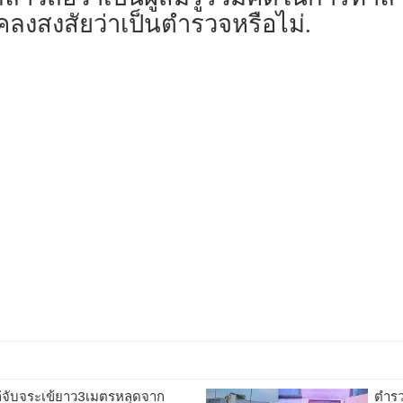
งสงสัยว่าเป็นตำรวจหรือไม่.
ไล่จับจระเข้ยาว3เมตรหลุดจาก
ตำรว