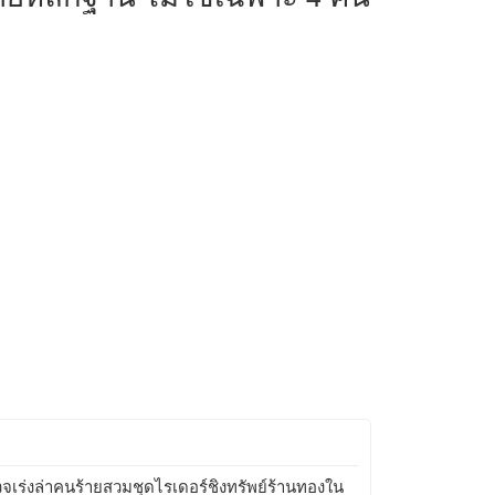
จเร่งล่าคนร้ายสวมชุดไรเดอร์ชิงทรัพย์ร้านทองใน