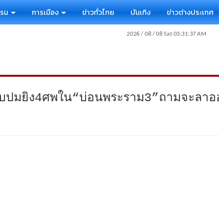
รรม
การเมือง
ข่าวทั่วไทย
บันเทิง
ข่าวต่างประเทศ
ชอบปมยิง4ศพใน“บ่อนพระราม3”ถามจะลาออ