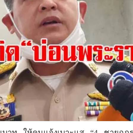
่นบาท
ให้คน
แจ้งเบาะแส
“
4
ชายฉกรร