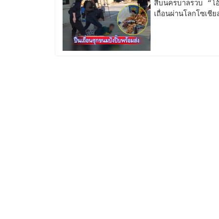
สืบนครบาลรวบ “โอ๊ต
เถื่อนผ่านโลกโซเชีย