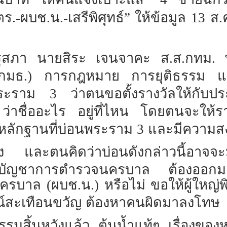
ร.-ผบช.น.-เสรีพิศุทธ์” ให้ข้อมูล 13 ส.
ัฐสภา
นายสิระ
เจนจาคะ
ส.ส.กทม.
กมธ.)
การกฎหมาย
การยุติธรรม
แ
พระราม
3
ว่าตนขอตั้งรางวัลให้กับ
ว่าชื่ออะไร
อยู่ที่ไหน
โดยตนจะให้รา
ายหลักฐานที่บ่อนพระราม
3
และมีความสง
ง
และตนคิดว่าบ่อนดังกล่าวนี้อาจจะมี
ู้บัญชาการตำรวจนครบาล
ต้องออกม
บาล (ผบช.น.) หรือไม่ ขอให้ผู้ใหญ่พิ
ณ์สะเทือนขวัญ
ต้องหาคนผิดมาลงโทษ
รมสิ้นหวังแล้ว
ต้นน้ำแท้ๆ
เรื่องของ