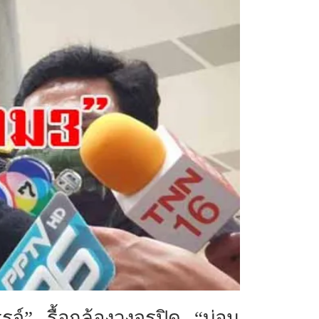
จ์” รื้อกล้องวงจรปิด “บ่อน