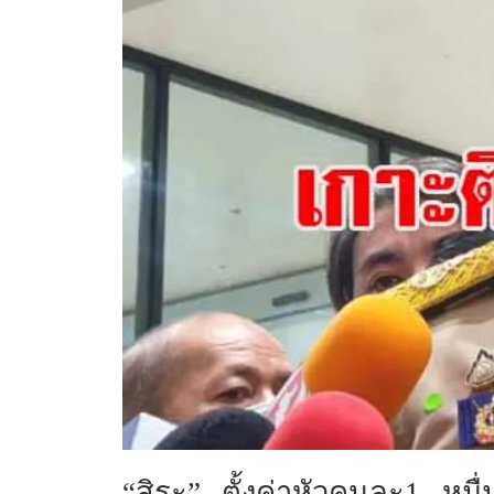
“สิระ” ตั้งค่าหัวคนละ1 หมื