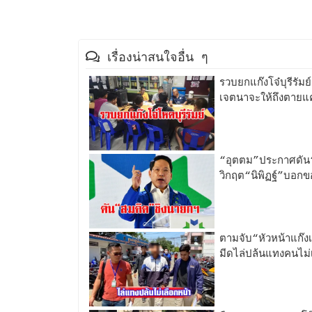
เรื่องน่าสนใจอื่น ๆ
รวบยกแก๊งโจ๋บุรีรัมย
เจตนาจะให้ถึงตายแค่
“อุตตม”ประกาศดัน
วิกฤต“นิพิฏฐ์”บอก
ตามจับ“หัวหน้าแก๊
มีดไล่ปล้นแทงคนไม