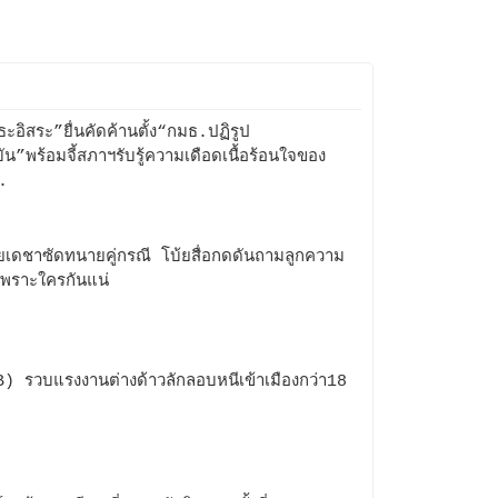
ธะอิสระ”ยื่นคัดค้านตั้ง“กมธ.ปฏิรูป
ัน”พร้อมจี้สภาฯรับรู้ความเดือดเนื้อร้อนใจของ
.
เดชาซัดทนายคู่กรณี โบ้ยสื่อกดดันถามลูกความ
พราะใครกันแน่
) รวบแรงงานต่างด้าวลักลอบหนีเข้าเมืองกว่า18