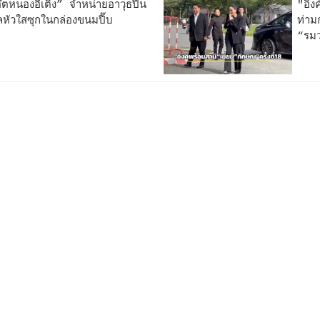
หนองอีเติ่ง” จำหน่ายอาวุธปืน
"อิ๊
ลหัวใสซุกในกล่องขนมปี๊บ
ท่าม
“รม