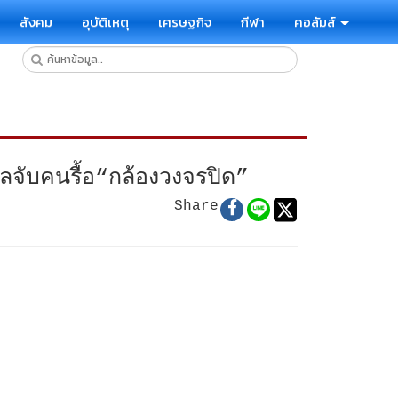
สังคม
อุบัติเหตุ
เศรษฐกิจ
กีฬา
คอลัมส์
ัลจับคนรื้อ“กล้องวงจรปิด”
Share