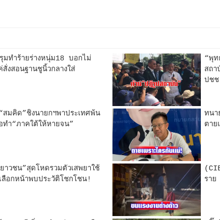
์รุมทำร้ายร่างหนุ่ม18 บอกไม่
“พุท
สั่งสอนฐานชูนิ้วกลางใส่
สถาบ
ปชช
“สมคิด”ชิงนายกฯพาประเทศพ้น
ทนาย
ขอทำ“ภาคใต้ให้หายจน”
ตายเ
งเยาวชน”สุดโหดรวมตัวเสพยาใช้
(CIB
่เลือกหน้าพบประวัติโชกโชน!
ราย