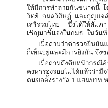
ให้มีการทำลายกันขนาดนี้
โ
วิทย์
กมลวิศิษฏ์
และกุญแจสำค
เสรีรวมไทย
ซึ่งได้ให้สัม
เชิญมาชี้แจงในกมธ.
ในวันที่
เมื่อถามว่าตำรวจยืนยันแล
ก็เห็นอยู่และมีการยิงกัน
จึง
เมื่อถามถึงคืบหน้ากรณี
คงหาร่องรอยไม่ได้แล้วว่ามีจร
ตนขอตั้งรางวัล
1
แสนบาท
ห