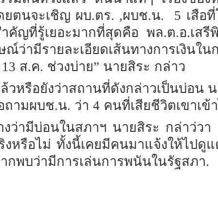
ดยตนจะเชิญ
ผบ.ตร. ,ผบช.น.
5
เสือที
ัญที่รู้เยอะมากที่สุดคือ
พล.ต.อ.เสรีพิ
ภาษณ์ว่ามีรายละเอียดเส้นทางการเงินในก
13
ส.ค.
ช่วงบ่าย”
นายสิระ
กล่าว
้วหรือยังว่าสถานที่ดังกล่าวเป็นบ่อน
น
ขอถามผบช.น.
ว่า
4
คนที่เสียชีวิตเขาเข
อ้างว่ามีบ่อนในสภาฯ นายสิระ
กล่าว่วา
ิงหรือไม่
ทั้งนี้เคยมีคนมาแจ้งให้ไปดู
ากพบว่ามีการเล่นการพนันในรัฐสภา.