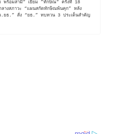
งค์ พร้อมสามี“ เยี่ยม ”ทักษิณ“ ครั้งที่ 18
กลางสภาวะ “แผนสกัดทักษิณพ้นคุก” หลัง
ว.ยธ.” สั่ง “ยธ.” ทบทวน 3 ประเด็นสำคัญ