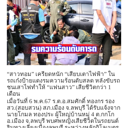
“สาวทอม” เครียดหนัก “เสียบเตาไฟฟ้า” ใน
รถเก๋งป้ายแดงรมความร้อนดับสลด หลังขับรถ
ชนเสาไฟทำให้ “แฟนสาว” เสียชีวิตกว่า 1
เดือน
เมื่อวันที่ 6 พ.ค.67 ร.ต.อ.สมศักดิ์ ทองกร รอง
สว.(สอบสวน) สภ.เมือง จ.ลพบุรี ได้รับแจ้งจาก
นายโกมล ทองประ ผู้ใหญ่บ้านหมู่ 4 ต.กกโก
อ.เมือง จ.ลพบุรี พบศพหญิงเสียชีวิตในรถยนต์
ริมทางเลี่ยงเมืองลพบุรี ระหว่างหลักกิโลเมตร