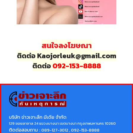
สนใจลงโฆษณา
ติดต่อ Kaojorleuk@gmail.com
ติดต่อ
092-153-8888
บริษัท ข่าวเจาะลึก มีเดีย จำกัด
129 ซอยลาซาล 24 แขวงบางนา เขตบางนา กรุงเทพมหานคร 10260
ติดต่อสอบถาม :
089-127-3012 , 092-153-8888