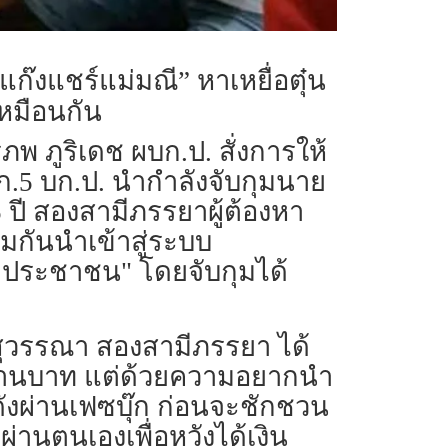
“แก๊งแชร์แม่มณี” หาเหยื่อตุ๋น
เหมือนกัน
รภพ ภูริเดช ผบก.ป. สั่งการให้
กก.5 บก.ป. นำกำลังจับกุมนาย
5 ปี สองสามีภรรยาผู้ต้องหา
มกันนำเข้าสู่ระบบ
แก่ประชาชน" โดยจับกุมได้
สุวรรณา สองสามีภรรยา ได้
6 ล้านบาท แต่ด้วยความอยากนำ
อดังผ่านเฟซบุ๊ก ก่อนจะชักชวน
ผ่านตนเองเพื่อหวังได้เงิน