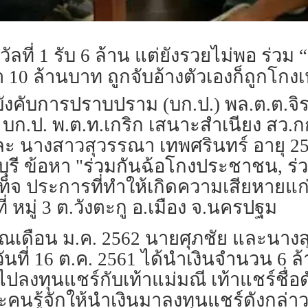
ัลที่ 1 รับ 6 ล้าน แต่ยังรวยไม่พอ ร่วม 
 10 ล้านบาท ถูกจับอ้างตัวเองก็ถูกโกง
 กองบังคับการปราบปราม (บก.ป.) พล.ต.ต.จิ
5 บก.ป. พ.ต.ท.เกริก เสนาะสำเนียง สว.
ี และ นางสาวสุวรรณา เทพศรินทร์ อายุ 2
รี ข้อหา "ร่วมกันฉ้อโกงประชาชน, ร่ว
นเท็จ ประการที่ทำให้เกิดความเสียหาย
ี่ หมู่ 3 ต.วังตะกู อ.เมือง จ.นครปฐม
มาณเดือน ม.ค. 2562 นายศุภชัย และนาง
วันที่ 16 ต.ค. 2561 ได้นำเงินจำนวน 
ำไปลงทุนแชร์กับเท้าแม่มณี เท้าแชร์ชื่
และคนรู้จักให้นำเงินมาลงทุนแชร์ดังกล่าว