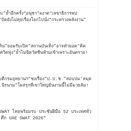
ิยะ”ย้ำอีกครั้ง“อนุชา”ผงาด“เลขาธิการพป
ปัดยังไม่คุยเรื่องโยกไปนั่ง“กระทรวงพลังงาน”
ทิน”ยอมรับเปิด“สถานบันเทิง”อาจทำยอด“ติด
อโควิดพุ่ง”ย้ำไม่ฉีดวัคซีนห้ามเข้าเพราะอันตราย!
บดีกรมอุทยานฯ”ชงเรื่อง“ป.ป.ช.”สอบปม‘หมุด
นิรนาม”โผล่รุกที่เขาใหญ่ยันงานนี้ไม่มีมวยล้ม!
SWAT ไทยพร้อมรบ ประชันฝีมือ 52 ประเทศทั่ว
 ศึก UAE SWAT 2026"