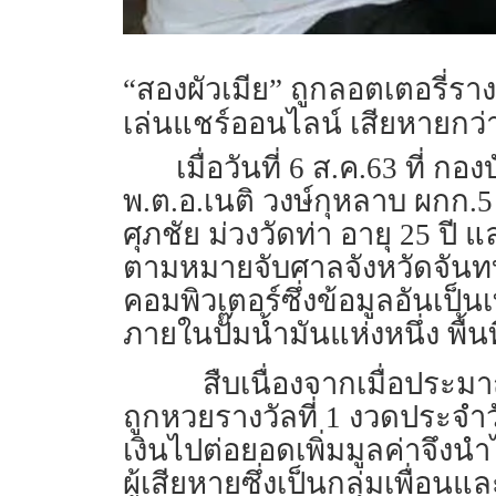
“สองผัวเมีย” ถูกลอตเตอรี่รางว
เล่นแชร์ออนไลน์ เสียหายกว่า
เมื่อวันที่ 6 ส.ค.63 ที่
พ.ต.อ.เนติ วงษ์กุหลาบ ผกก.
ศุภชัย ม่วงวัดท่า อายุ 25 ป
ตามหมายจับศาลจังหวัดจันทบุ
คอมพิวเตอร์ซึ่งข้อมูลอันเป็
ภายในปั๊มน้ำมันแห่งหนึ่ง พื้นท
สืบเนื่องจากเมื่อประ
ถูกหวยรางวัลที่ 1 งวดประจำ
เงินไปต่อยอดเพิ่มมูลค่าจึงน
ผู้เสียหายซึ่งเป็นกลุ่มเพื่อน