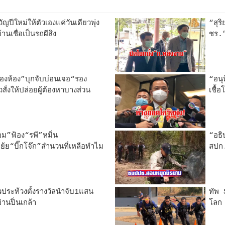
ปีใหม่ให้ตัวเองแค่วันเดียวพุ่ง
“สุร
นเชื่อเป็นรถผีสิง
ชร.”
สองห้อง”บุกจับบ่อนเจอ“รอง
“อนุ
ั่งให้ปล่อยผู้ต้องหาบางส่วน
เชื้
อม”ฟ้อง“รพี”หมิ่น
“อธิ
ย“บิ๊กโจ๊ก”สำนวนที่เหลือทำไม
สปก.
วประท้วงตั้งรางวัลนำจับ1แสน
ทัพ 
่านปิ่นเกล้า
โลก