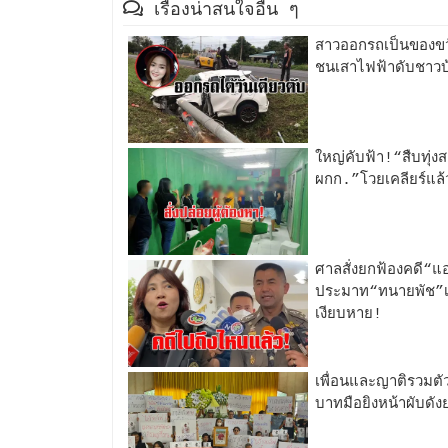
เรื่องน่าสนใจอื่น ๆ
สาวออกรถเป็นของขวัญ
ชนเสาไฟฟ้าดับชาวบ้า
ใหญ่คับฟ้า!“สืบทุ่ง
ผกก.”โวยเคลียร์แล้วส
ศาลสั่งยกฟ้องคดี“แ
ประมาท“ทนายพัช”เย้
เงียบหาย!
เพื่อนและญาติรวมตั
บาทมือยิงหน้าผับดังย