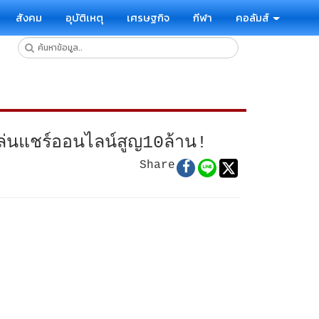
สังคม
อุบัติเหตุ
เศรษฐกิจ
กีฬา
คอลัมส์
อเล่นแชร์ออนไลน์สูญ10ล้าน!
Share