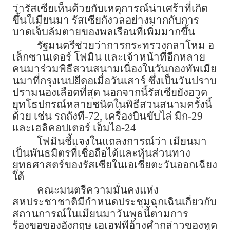
ว่ารัสเซียเห็นด้วยกับเหตุการณ์น่าเศร้าที่เกิด
ขึ้นใเมียนมา รัสเซียกังวลอย่างมากกับการ
บาดเจ็บล้มตายของพลเรือนที่เพิ่มมากขึ้น
รัฐมนตรีช่วยว่าการกระทรวงกลาโหม อ
เล็กซานเดอร์ โฟมิน และเจ้าหน้าที่อีกหลาย
คนมาร่วมพิธีสวนสนามเนื่องในวันกองทัพเมีย
นมาที่กรุงเนปยีดอเมื่อวันเสาร์ ซึ่งเป็นวันปราบ
ปรามนองเลือดที่สุด นอกจากนี้รัสเซียยังอวด
ยุทโธปกรณ์หลายชนิดในพิธีสวนสนามครั้งนี้
ด้วย เช่น รถถังที-72, เครื่องบินขับไล่ มิก-29
และเฮลิคอปเตอร์ เอ็มไอ-24
โฟมินชี้แจงในแถลงการณ์ว่า เมียนมา
เป็นพันธมิตรที่เชื่อถือได้และหุ้นส่วนทาง
ยุทธศาสตร์ของรัสเซียในเอเชียตะวันออกเฉียง
ใต้
คณะมนตรีความมั่นคงแห่ง
สหประชาชาติมีกำหนดประชุมฉุกเฉินเกี่ยวกับ
สถานการณ์ในเมียนมาวันพุธนี้ตามการ
ร้องขอของอังกฤษ เอเอฟพีอ้างคำกล่าวของทูต