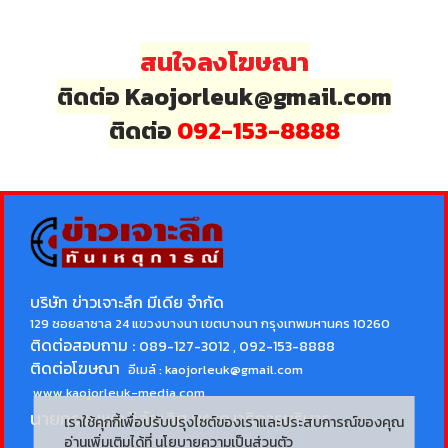
สนใจลงโฆษณา
ติดต่อ Kaojorleuk@gmail.com
ติดต่อ
092-153-8888
บริษัท ข่าวเจาะลึก มีเดีย จำกัด
129 ซอยลาซาล 24 แขวงบางนา เขตบางนา กรุงเทพมหานคร 10260
ติดต่อสอบถาม :
089-127-3012 , 092-153-8888
ติดต่อโฆษณา
อีเมล์ :
kaojorleuk@gmail.com
www.kaojorleuk-media.com
นายกรธนพล วิลัยเลิศ
บรรณาธิการบริหาร
เราใช้คุกกี้เพื่อปรับปรุงไซต์ของเราและประสบการณ์ของคุณ
อ่านเพิ่มเติมได้ที่
นโยบายความเป็นส่วนตัว