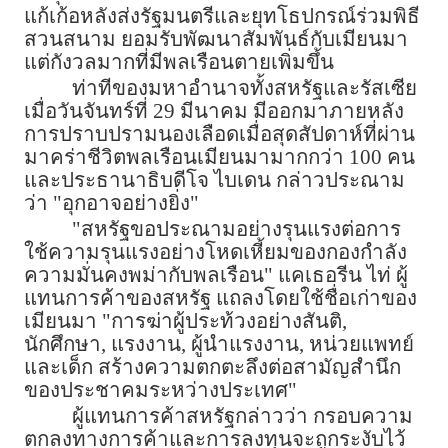
แก้เก้อหลังส่งรัฐมนตรีและยุทโธปกรณ์ร่วมพิธี
สวนสนาม ยอมรับพัฒนาสัมพันธ์กับเมียนมา
แต่กังวลมากที่มีพลเรือนตายเพิ่มขึ้น
ท่าทีของมหาอำนาจทั้งสหรัฐและรัสเซีย
เมื่อวันจันทร์ที่ 29 มีนาคม มีออกมาภายหลัง
การปราบปรามนองเลือดเมื่อสุดสัปดาห์ที่ผ่าน
มาคร่าชีวิตพลเรือนเมียนมามากกว่า 100 คน
และประธานาธิบดีโจ ไบเดน กล่าวประณาม
ว่า "อุกอาจอย่างยิ่ง"
"สหรัฐขอประณามอย่างรุนแรงต่อการ
ใช้ความรุนแรงอย่างโหดเหี้ยมของกองกำลัง
ความมั่นคงพม่ากับพลเรือน" แคเธอรีน ไท่ ผู้
แทนการค้าของสหรัฐ แถลงโดยใช้ชื่อเก่าของ
เมียนมา "การฆ่าผู้ประท้วงอย่างสันติ,
นักศึกษา, แรงงาน, ผู้นำแรงงาน, หน่วยแพทย์
และเด็ก สร้างความตกตะลึงต่อสามัญสำนึก
ของประชาคมระหว่างประเทศ"
ผู้แทนการค้าสหรัฐกล่าวว่า กรอบความ
ตกลงทางการค้าและการลงทุนจะถูกระงับไว้