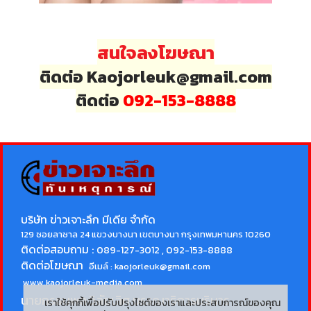
สนใจลงโฆษณา
ติดต่อ Kaojorleuk@gmail.com
ติดต่อ
092-153-8888
บริษัท ข่าวเจาะลึก มีเดีย จำกัด
129 ซอยลาซาล 24 แขวงบางนา เขตบางนา กรุงเทพมหานคร 10260
ติดต่อสอบถาม :
089-127-3012 , 092-153-8888
ติดต่อโฆษณา
อีเมล์ :
kaojorleuk@gmail.com
www.kaojorleuk-media.com
นายกรธนพล วิลัยเลิศ
บรรณาธิการบริหาร
เราใช้คุกกี้เพื่อปรับปรุงไซต์ของเราและประสบการณ์ของคุณ