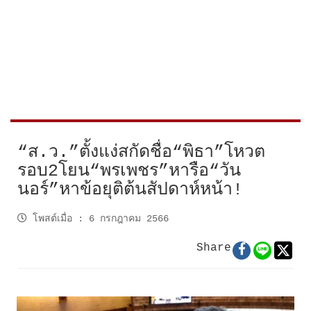
“ส.ว.”ตั้งแง่สกัดชื่อ“พิธา”โหวต
รอบ2โยน“พรเพชร”หารือ“วัน
นอร์”หาข้อยุติต้นสัปดาห์หน้า!
โพสต์เมื่อ
:
6 กรกฎาคม 2566
Share