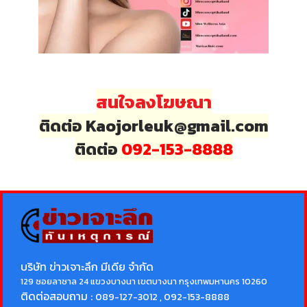
สนใจลงโฆษณา
ติดต่อ Kaojorleuk@gmail.com
ติดต่อ
092-153-8888
บริษัท ข่าวเจาะลึก มีเดีย จำกัด
129 ซอยลาซาล 24 แขวงบางนา เขตบางนา กรุงเทพมหานคร 10260
ติดต่อสอบถาม :
089-127-3012 , 092-153-8888