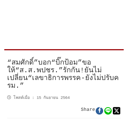
“สมศักดิ์”บอก“บิ๊กป้อม”ขอ
ให้“ส.ส.พปชร.”รักกัน!ยันไม่
เปลี่ยน“เลขาธิการพรรค-ยังไม่ปรับค
รม.”
โพสต์เมื่อ
:
15 กันยายน 2564
Share