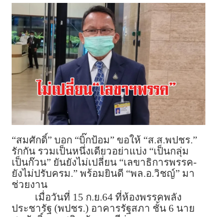
“สมศักดิ์” บอก “บิ๊กป้อม” ขอให้ “ส.ส.พปชร.”
รักกัน รวมเป็นหนึ่งเดียวอย่าแบ่ง “เป็นกลุ่ม
เป็นก๊วน” ยันยังไม่เปลี่ยน “เลขาธิการพรรค-
ยังไม่ปรับครม.” พร้อมยินดี “พล.อ.วิชญ์” มา
ช่วยงาน
เมื่อวันที่ 15 ก.ย.64 ที่ห้องพรรคพลัง
ประชารัฐ (พปชร.) อาคารรัฐสภา ชั้น 6 นาย