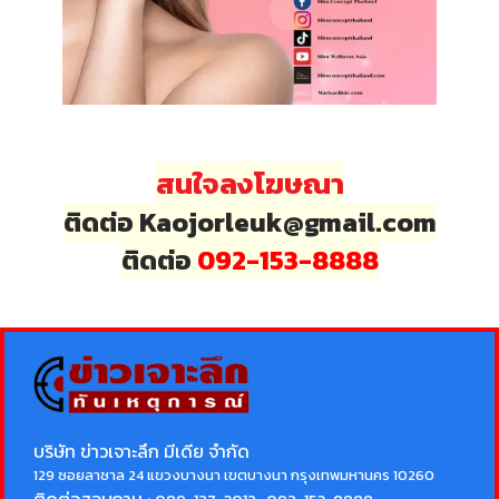
สนใจลงโฆษณา
ติดต่อ Kaojorleuk@gmail.com
ติดต่อ
092-153-8888
บริษัท ข่าวเจาะลึก มีเดีย จำกัด
129 ซอยลาซาล 24 แขวงบางนา เขตบางนา กรุงเทพมหานคร 10260