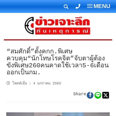
MENU
T
o
g
g
l
e
n
“สมศักดิ์”ตั้งคกก.พิเศษ
a
ควบคุม“นักโทษโรคจิต”จับตาผู้ต้อง
v
ขังพิเศษ260คนคาดใช้เวลา5-6เดือน
i
ออกเป็นกม.
g
a
โพสต์เมื่อ
:
4 มกราคม 2563
t
i
Share
o
n