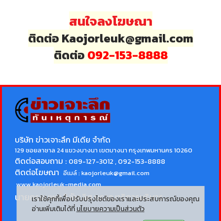
สนใจลงโฆษณา
ติดต่อ Kaojorleuk@gmail.com
ติดต่อ
092-153-8888
บริษัท ข่าวเจาะลึก มีเดีย จำกัด
129 ซอยลาซาล 24 แขวงบางนา เขตบางนา กรุงเทพมหานคร 10260
ติดต่อสอบถาม :
089-127-3012 , 092-153-8888
ติดต่อโฆษณา
อีเมล์ :
kaojorleuk@gmail.com
www.kaojorleuk-media.com
นายกรธนพล วิลัยเลิศ
บรรณาธิการบริหาร
เราใช้คุกกี้เพื่อปรับปรุงไซต์ของเราและประสบการณ์ของคุณ
อ่านเพิ่มเติมได้ที่
นโยบายความเป็นส่วนตัว