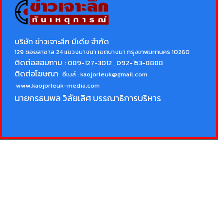
บริษัท ข่าวเจาะลึก มีเดีย จำกัด
129 ซอยลาซาล 24 แขวงบางนา เขตบางนา กรุงเทพมหานคร 10260
ติดต่อสอบถาม :
089-127-3012 , 092-153-8888
ติดต่อโฆษณา
อีเมล์ :
kaojorleuk@gmail.com
www.kaojorleuk-media.com
นายกรธนพล วิลัยเลิศ
บรรณาธิการบริหาร