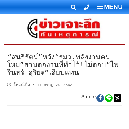
MENU
T
o
g
g
l
e
n
“สนธิรัตน์”หวัง“รมว.พลังงานคน
a
ใหม่”สานต่องานที่ทำไว้!ไม่ตอบ“ไพ
v
รินทร์-สุริยะ”เสียบแทน
i
g
โพสต์เมื่อ
:
17 กรกฎาคม 2563
a
t
Share
i
o
n