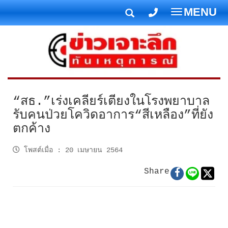
MENU
T
o
g
g
l
e
n
“สธ.”เร่งเคลียร์เตียงในโรงพยาบาล
a
รับคนป่วยโควิดอาการ“สีเหลือง”ที่ยัง
v
ตกค้าง
i
g
โพสต์เมื่อ
:
20 เมษายน 2564
a
t
Share
i
o
n