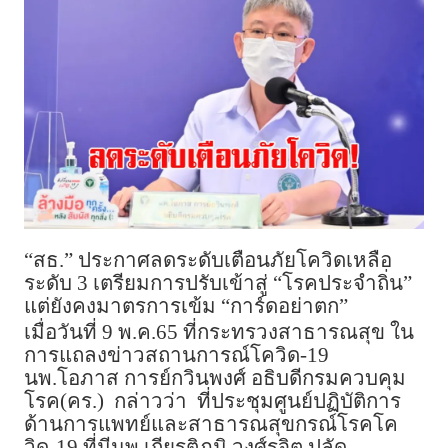
“สธ.” ประกาศลดระดับเตือนภัยโควิดเหลือ
ระดับ 3 เตรียมการปรับเข้าสู่ “โรคประจำถิ่น”
แต่ยังคงมาตรการเข้ม “การ์ดอย่าตก”
เมื่อวันที่ 9 พ.ค.65 ที่กระทรวงสาธารณสุข ใน
การแถลงข่าวสถานการณ์โควิด-19
นพ.โอภาส การย์กวินพงศ์ อธิบดีกรมควบคุม
โรค(คร.) กล่าวว่า ที่ประชุมศูนย์ปฏิบัติการ
ด้านการแพทย์และสาธารณสุขกรณ์โรคโค
วิด-19 ที่มีนพ.เกียรติภูมิ วงศ์รจิต ปลัด