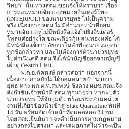
วิทยา" นั้น ทางสตม.ขอแจ้งให้ทราบว่า เรื่อง
การถอนหมายจับ และหมายอินเตอร์โพล
(INTERPOL) ของนายวรยุทธ ไม่เป็นความ
จริง เนื่องจาก สตม.ไม่มีอำนาจหน้าที่ถอน
หมายจับ และไม่มีหนังสือแจ้งไปยังอินเตอร์
โพลแต่อย่างใด ขณะเดียวกัน สน.ทองหล่อ ได้
มีหนังสือแจ้งว่า อัยการไม่สั่งฟ้องนายวรยุทธ
ทุกข้อกล่าวหา และไม่ต้องการตัวนายวรยุทธ
ไปดำเนินคดี สตม.จึงได้นำบัญชีออกจากบัญชี
เฝ้าดู (Watch List)
พ.ต.อ.ภัคพงษ์ กล่าวต่อว่า นอกจากนี้
เนื่องจากศาลยังไม่ได้ถอนหมายจับ นายวร
ยุทธ ทาง พล.ต.ท.สมพงษ์ ชิงดวง ผบช.สตม.จึง
สั่งกำชับเจ้าหน้าที่ สตม.ทุกนายว่า หากพบตัว
นายวรยุทธ ให้จับกุมตัว พร้อมประสานหน่วย
งานที่เกี่ยวข้องนำเข้าสู่ State Quarantine ทันที
14 วัน พร้อมจัดเจ้าหน้าที่ดูแลตลอด 24 ชม.
โดยสตม.ยืนยันว่า จะดำเนินการตามกฎหมาย
อย่างตรงไปตรงมา และเสมอภาคไม่ว่าจะเป็น