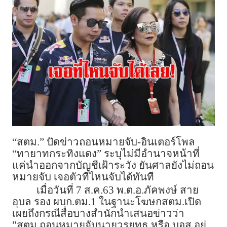
“สตม.” ปัดข่าวถอนหมายจับ-อินเตอร์โพล
“ทายาทกระทิงแดง” ระบุไม่มีอำนาจหน้าที่
แค่นำออกจากบัญชีเฝ้าระวัง ยันศาลยังไม่ถอน
หมายจับ เจอตัวที่ไหนจับได้ทันที
เมื่อวันที่ 7 ส.ค.63 พ.ต.อ.ภัคพงษ์ สาย
อุบล รอง ผบก.ตม.1 ในฐานะโฆษกสตม.เปิด
เผยถึงกรณีสื่อบางสำนักนำเสนอข่าวว่า
"สตม.ถอนหมายจับนายวรยุทธ หรือ บอส อยู่