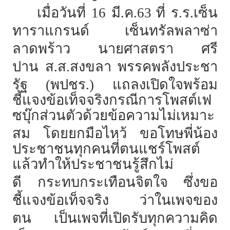
เมื่อวันที่
16
มี.ค.63 ที่
ร.ร.เซ็น
ทาราแกรนด์
เซ็นทรัลพลาซ่า
ลาดพร้าว
นายศาสตรา
ศรี
ปาน
ส.ส.สงขลา
พรรคพลังประชา
รัฐ (พปชร.)
แถลงเปิดใจพร้อม
ชี้แจงข้อเท็จจริงกรณีการโพสต์เฟ
ซบุ๊กส่วนตัวด้วยข้อความไม่เหมาะ
สม
โดยยกมือไหว้
ขอโทษพี่น้อง
ประชาชนทุกคนที่ตนแชร์โพสต์
แล้วทำให้ประชาชนรู้สึกไม่
ดี
กระทบกระเทือนจิตใจ
ซึ่งขอ
ชี้แจงข้อเท็จจริง
ว่าในเพจของ
ตน
เป็นเพจที่เปิดรับทุกความคิด