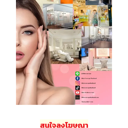
สนใจลงโฆษณา