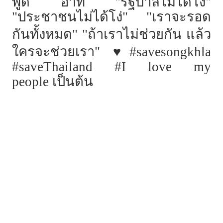
พูด
อาทิ "รัฐบาลไม่ได้โง่"
"ประชาชนไม่ได้โง่" "เราจะรอด
กันทั้งหมด" "ถ้าเราไม่ช่วยกัน
แล้ว
♥
ใครจะช่วยเรา"
️#savesongkhla
#saveThailand #I love my
people เป็นต้น