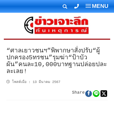
MENU
T
o
g
g
l
e
n
“ศาลเยาวชนฯ”พิพากษาสั่งปรับ“ผู้
a
ปกครอง5ทรชน”รุมฆ่า“ป้าบัว
v
ผัน”คนละ10,000บาทฐานปล่อยปละ
i
ละเลย!
g
a
โพสต์เมื่อ
:
13 มีนาคม 2567
t
i
Share
o
n