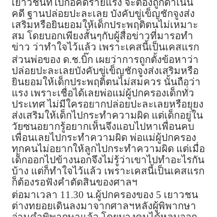
เยาวชนที่ไปก่อคดีร้ายแรง จะต้องถูกดำเนิน
คดี ฐานปล่อยปะละเลย บังคับขู่เข็ญชักจูงส่ง
เสริมหรือยินยอมให้เด็กประพฤติตนไม่เหมาะ
สม โดยบอกเพียงสั้นๆกับผู้สื่อข่าวที่มารอทำ
ข่าว ว่าทำใจไว้แล้ว เพราะเคสนี้เป็นเคสแรก
ส่วนพ่อของ ด.ช.บิ๊ก เผยว่าการถูกตั้งข้อหาว่า
ปล่อยปะละเลยบังคับขู่เข็ญชักจูงส่งเสริมหรือ
ยินยอมให้เด็กประพฤติตนไม่สมควร นั้นถือว่า
แรง เพราะเชื่อได้เลยพ่อแม่ผู้ปกครองเด็กทั่ว
ประเทศ ไม่มีใครอยากปล่อยปะละเลยหรือยุยง
ส่งเสริมให้เด็กไปกระทำความผิด แต่เด็กอยู่ใน
วัยซนอยากรู้อยากเห็นจึงแอบไปหาเพื่อนคบ
เพื่อนเลยไปกระทำความผิด พ่อแม่ผู้ปกครอง
ทุกคนไม่อยากให้ลูกไปกระทำความผิด แต่เมื่อ
เด็กออกไปข้างนอกจึงไม่รู้ว่าเขาไปทำอะไรกัน
บ้าง แต่ก็ทำใจไว้แล้ว เพราะเคสนี้เป็นเคสแรก
ก็ต้องรอฟังคำตัดสินของศาลฯ
ต่อมาเวลา 11.30 น.ผู้ปกครองของ 5 เยาวชน
ต่างทยอยเดินลงมาจากศาลฯหลังผู้พิพากษา
อ่านคำพิพากษาแล้ว โดยบางคนได้หลบออก