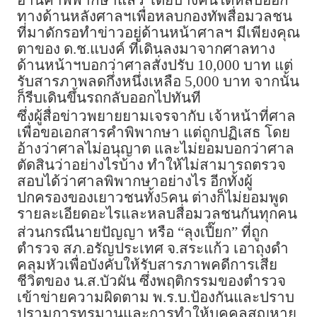
ทางด้านหลังศาลฯเพื่อหลบกองทัพสื่อมวลชน
ที่มาดักรอทำข่าวอยู่ด้านหน้าศาลฯ มีเพียงคุณ
ตาของ ด.ช.แบงค์ ที่เดินลงมาจากศาลทาง
ด้านหน้าฯบอกว่าศาลสั่งปรับ 10,000 บาท แต่
รับสารภาพลดกึ่งหนึ่งเหลือ 5,000 บาท จากนั้น
ก็รีบเดินขึ้นรถกลับออกไปทันที
ซึ่งผู้สื่อข่าวพยายยามเจรจากับ เจ้าหน้าที่ศาล
เพื่อขอเอกสารคำพิพากษา แต่ถูกปฏิเสธ โดย
อ้างว่าศาลไม่อนุญาต และไม่ยอมบอกว่าศาล
ตัดสินว่าอย่างไรบ้าง ทำให้ไม่สามารถตรวจ
สอบได้ว่าศาลพิพากษาอย่างไร อีกทั้งผู้
ปกครองของเยาวชนทั้ง5คน ต่างก็ไม่ยอมพูด
รายละเอียดอะไรและหลบสื่อมวลชนกันทุกคน
ส่วนกรณีนายปัญญา หรือ “ลุงเปี๊ยก” ที่ถูก
ตำรวจ สภ.อรัญประเทศ จ.สระแก้ว เอาถุงดำ
คลุมหัวเพื่อบังคับให้รับสารภาพคดีการเสีย
ชีวิตของ น.ส.บัวผัน ซึ่งพฤติกรรมของตำรวจ
เข้าข่ายความผิดตาม พ.ร.บ.ป้องกันและปราบ
ปรามการทรมานและการทำให้บุคคลสูญหาย