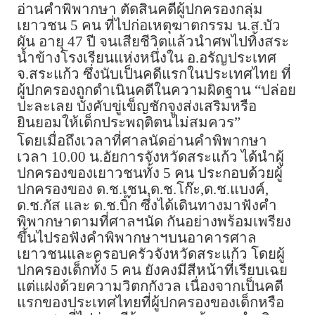
อ่านคำพิพากษา ตัดสินคดีผู้ปกครองกลุ่ม
เยาวชน 5 คน ที่ไปก่อเหตุฆาตกรรม น.ส.บัว
ผัน อายุ 47 ปี จนเสียชีวิตแล้วนำศพไปทิ้งสระ
น้ำข้างโรงเรียนแห่งหนึ่งใน อ.อรัญประเทศ
จ.สระแก้ว ซึ่งนับเป็นคดีแรกในประเทศไทย ที่
ผู้ปกครองถูกดำเนินคดีในความผิดฐาน “ปล่อย
ปะละเลย บังคับขู่เข็ญชักจูงส่งเสริมหรือ
ยินยอมให้เด็กประพฤติตนไม่สมควร”
โดยเมื่อถึงเวลาที่ศาลนัดอ่านคำพิพากษา
เวลา 10.00 น.อัยการจังหวัดสระแก้ว ได้นำผู้
ปกครองของเยาวชนทั้ง 5 คน ประกอบด้วยผู้
ปกครองของ ด.ช.เชน,ด.ช.โก๊ะ,ด.ช.แบงค์,
ด.ช.กัส และ ด.ช.บิ๊ก ซึ่งได้เดินทางมาฟังคำ
พิพากษาตามที่ศาลฯนัด กันอย่างพร้อมเพรียง
ขึ้นไปรอฟังคำพิพากษาฯบนอาคารศาล
เยาวชนและครอบครัวจังหวัดสระแก้ว โดยผู้
ปกครองเด็กทั้ง 5 คน ยังคงมีสีหน้าที่เรียบเฉย
แต่แฝงด้วยความวิตกกังวล เนื่องจากเป็นคดี
แรกของประเทศไทยที่ผู้ปกครองของเด็กหรือ