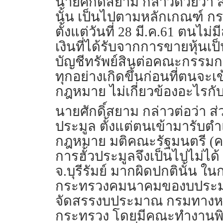
นายศักดิ์สยาม กล่าวด้วยว่า
นั้น เป็นไปตามหลักเกณฑ์ กรณี
ตั้งแต่วันที่ 28 มี.ค.61 ตนไม
เงินที่ได้รับจากการขายหุ้นเ
บัญชีทรัพย์สินต่อคณะกรรมก
ทุกอย่างเกิดขึ้นก่อนที่ตนจะเข
กฎหมาย ไม่เกี่ยวข้องอะไรกั
นายศักดิ์สยาม กล่าวต่อว่า ส
ประมูล ตั้งแต่ตนเข้ามารับต
กฎหมาย มติคณะรัฐมนตรี (คร
การฮั้วประมูลจึงเป็นไปไม
จ.บุรีรัมย์ มากผิดปกตินั้น ใ
กระทรวงคมนาคมของบประมาณม
จัดสรรงบประมาณ กรมทางหลว
กระทรวง โดยมีคณะทำงานพิจ