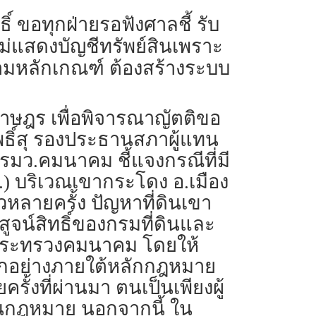
ธิ์ ขอทุกฝ่ายรอฟังศาลชี้ รับ
บุไม่แสดงบัญชีทรัพย์สินเพราะ
ดตามหลักเกณฑ์ ต้องสร้างระบบ
นราษฎร เพื่อพิจารณาญัตติขอ
 โพธิ์สุ รองประธานสภาผู้แทน
รมว.คมนาคม ชี้แจงกรณีที่มี
) บริเวณเขากระโดง อ.เมือง
้วหลายครั้ง ปัญหาที่ดินเขา
สูจน์สิทธิ์ของกรมที่ดินและ
กระทรวงคมนาคม โดยให้
กอย่างภายใต้หลักกฎหมาย
้งที่ผ่านมา ตนเป็นเพียงผู้
นตอนกฎหมาย นอกจากนี้ ใน