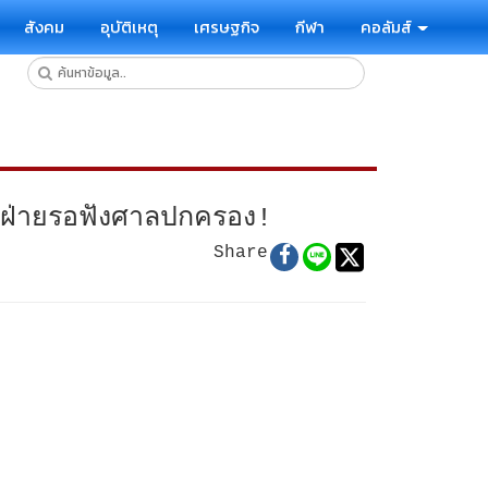
สังคม
อุบัติเหตุ
เศรษฐกิจ
กีฬา
คอลัมส์
อทุกฝ่ายรอฟังศาลปกครอง!
Share