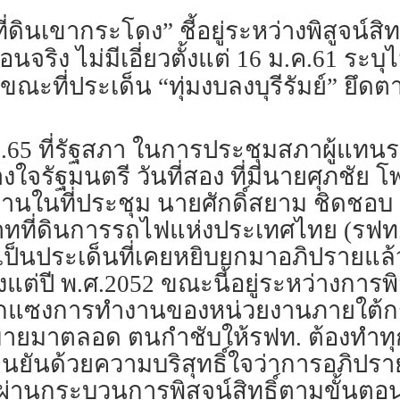
่ดินเขากระโดง” ชี้อยู่ระหว่างพิสูจน์สิท
ื่อนจริง ไม่มีเอี่ยวตั้งแต่ 16 ม.ค.61 ระ
ขณะที่ประเด็น “ทุ่มงบลงบุรีรัมย์” ยึ
 ก.ค.65 ที่รัฐสภา ในการประชุมสภาผู้แท
างใจรัฐมนตรี วันที่สอง ที่มีนายศุภชัย
ธานในที่ประชุม นายศักดิ์สยาม ชิดชอบ 
ทที่ดินการรถไฟแห่งประเทศไทย (รฟท.
 ว่า เป็นประเด็นที่เคยหยิบยกมาอภิปรายแล
แต่ปี พ.ศ.2052 ขณะนี้อยู่ระหว่างการพิ
ทรกแซงการทำงานของหน่วยงานภายใต้
ายมาตลอด ตนกำชับให้รฟท. ต้องทำทุ
ันด้วยความบริสุทธิ์ใจว่าการอภิปรายครั
ต้องผ่านกระบวนการพิสูจน์สิทธิ์ตามขั้