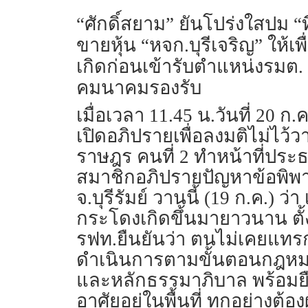
“ศักดิ์สยาม” ยันโปร่งใสปม “ที
ขายหุ้น “หจก.บุรีเจริญ” ให้เพ
เกิดก่อนเข้ารับตำแหน่งรมต. 
คมนาคมรองรับ
เมื่อเวลา 11.45 น.วันที่ 20
เปิดอภิปรายเพื่อลงมติไม่ไว้ว
ราษฎร คนที่ 2 ทำหน้าที่ประ
สมาชิกอภิปรายปัญหาข้อพิพา
จ.บุรีรัมย์ วานนี้ (19 ก.ค.)
กระโดงเกิดขึ้นมายาวนาน ตั้ง
รฟท.ยืนยันว่า ตนไม่เคยแ
ดำเนินการตามขั้นตอนกฎหม
และหลักธรรมาภิบาล พร้อมยืนย
อาศัยอยู่ในพื้นที่ ทุกอย่าง