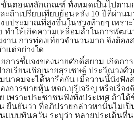
ั้นตอนหลักเกณฑ์ ทั้งหมดเป็นไปตามกระ
้าเปรียบเทียบย้อนหลัง 10 ปีที่ผ่านมา 
นงบประมาณที่สูงขึ้นในช่วงท้ายๆ เพราะใ
ย ทำให้เกิดความเหลื่อมล้ำในการพัฒนา ซ
างงาน การท่องเที่ยวจำนวนมาก จึงต้อ
กตัวแต่อย่างใด
งท้ายการชี้เเจงของนายศักดิ์สยาม เกิด
ฝากเรียนเชิญนายสุรเชษฐ์ ประวีณวงศ์วุ
มนาคมจะได้หารือกัน เมื่อวานนี้นั่งฟ
เรื่องการขายหุ้น หจก.บุรีเจริญ หรือเรื่
ย เพราะประชาชนฟังทั้งประเทศ ถ้าได้ข้
ยืนยันว่า ที่อภิปรายกล่าวหานั้นไม่เป็
นเเบบทันควัน ระบุว่า หลายประเด็นที่น