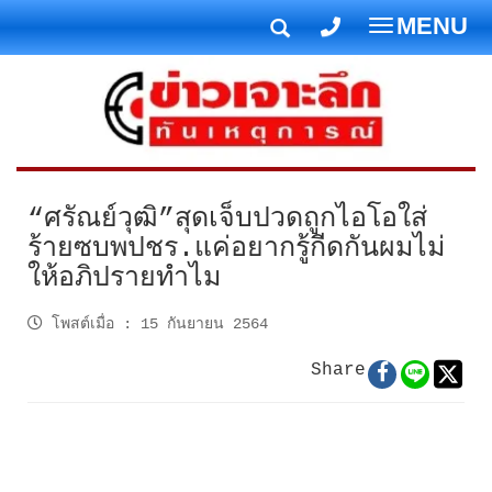
MENU
T
o
g
g
l
e
n
“ศรัณย์วุฒิ”สุดเจ็บปวดถูกไอโอใส่
a
ร้ายซบพปชร.แค่อยากรู้กีดกันผมไม่
v
ให้อภิปรายทำไม
i
g
โพสต์เมื่อ
:
15 กันยายน 2564
a
t
Share
i
o
n