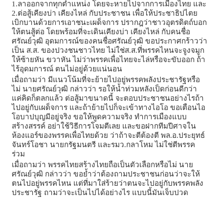
1.ลาออกจากทุกตำแหน่ง โดยจะหายไปจากการเมืองไทย และ
2.ต่อสู้เคียงบ่า เคียงไหล่ กับประชาชน เพื่อให้ประชาธิปไตย
เบิกบานด้วยการเอาชนะเผด็จการ ปรากฎว่าชาวอุตรดิตถ์บอก
ให้ตนสู้ต่อ โดยพร้อมที่จะเดินเคียงบ่า เคียงไหล่ กับคนชื่อ
ศรัณย์วุฒิ อุดมการณ์ของคนชื่อศรัณย์วุฒิ ขอประกาศกร้าวว่า
เป็น ส.ส. ของปวงชนชาวไทย ไม่ใช่ส.ส.ที่พรรคไหนจะจูงจมูก
ให้ซ้ายหัน ขวาหัน ไม่ว่าพรรคเพื่อไทยจะไล่หรือจะขับออก ถ้า
ไร้อุดมการณ์ ตนไม่อยู่ด้วยแน่นอน
เมื่อถามว่า มีแนวโน้มที่จะย้ายไปอยู่พรรคพลังประชารัฐหรือ
ไม่ นายศรัณย์วุฒิ กล่าวว่า รอให้น้ำท่วมหลังเป็ดก่อนดีกว่า
แค่คิดก็ตลกแล้ว ต่อสู้มาขนาดนี้ จะตอบประชาชนอย่างไรถ้า
ไปอยู่กับเผด็จการ และถ้าย้ายไปก็จะเข้าทางไอโอ ขอเตือนไอ
โอบาปบุญมีอยู่จริง ขอให้พูดความจริง ทำการเมืองแบบ
สร้างสรรค์ อย่าใช้วิธีการโจมตีเลย และขอฝากทีมปีศาจใน
ห้องแอร์ของพรรคเพื่อไทยด้วย ว่าถ้าจะตีต้องตี พล.อ.ประยุทธ์
จันทร์โอชา นายกรัฐมนตรี และรมว.กลาโหม ไม่ใช่ตีพรรค
ร่วม
เมื่อถามว่า พรรคไทยสร้างไทยถือเป็นตัวเลือกหรือไม่ นาย
ศรัณย์วุฒิ กล่าวว่า ขอย้ำว่าต้องถามประชาชนก่อนว่าจะให้
ตนไปอยู่พรรคไหน แต่ที่มาใส่ร้ายว่าตนจะไปอยู่กับพรรคพลัง
ประชารัฐ ถามว่าจะเป็นไปได้อย่างไร แบบนี้มันเจ็บปวด