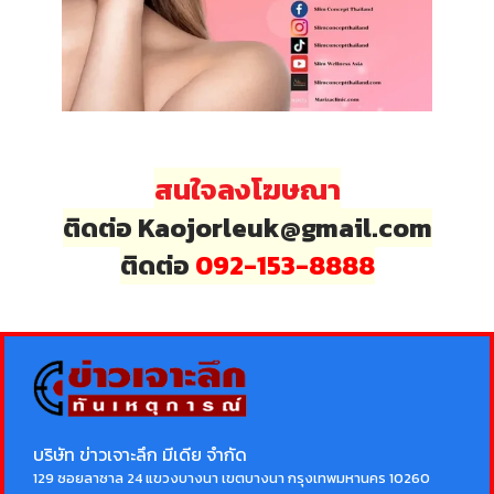
สนใจลงโฆษณา
ติดต่อ Kaojorleuk@gmail.com
ติดต่อ
092-153-8888
บริษัท ข่าวเจาะลึก มีเดีย จำกัด
129 ซอยลาซาล 24 แขวงบางนา เขตบางนา กรุงเทพมหานคร 10260