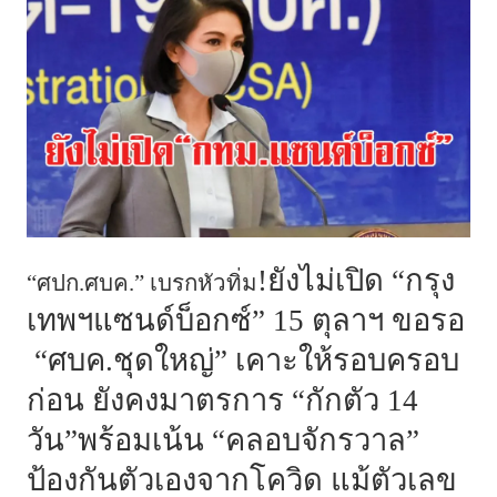
!ยังไม่เปิด “กรุง
“ศปก.ศบค.” เบรกหัวทิ่ม
เทพฯแซนด์บ็อกซ์” 15 ตุลาฯ ขอรอ
“ศบค.ชุดใหญ่” เคาะให้รอบครอบ
ก่อน ยังคงมาตรการ “กักตัว 14
วัน”พร้อมเน้น “คลอบจักรวาล”
ป้องกันตัวเองจากโควิด แม้ตัวเลข