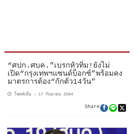
“ศปก.ศบค.”เบรกหัวทิ่ม!ยังไม่
เปิด“กรุงเทพฯแซนด์บ็อกซ์”พร้อมคง
มาตรการต้อง“กักตัว14วัน”
โพสต์เมื่อ
:
17 กันยายน 2564
Share