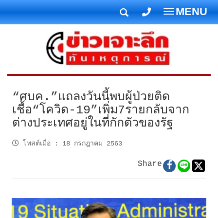
MENU
T
o
g
g
l
e
n
“ศบค.”แถลงวันนี้พบผู้ป่วยติด
a
เชื้อ“โควิด-19”เพิ่ม7รายกลับจาก
v
ต่างประเทศอยู่ในที่กักตัวของรัฐ
i
g
โพสต์เมื่อ
:
18 กรกฎาคม 2563
a
t
Share
i
o
n