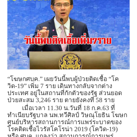
“โฆษกศบค.” เผยวันนี้พบผู้ป่วยติดเชื้อ “โค
วิด-19” เพิ่ม 7 ราย เดินทางกลับจากต่าง
ประเทศ อยู่ในสถานที่กักตัวของรัฐ ส่วนยอด
ป่วยสะสม 3,246 ราย ตายยังคงที่ 58 ราย
เมื่อเวลา 11.30 น.วันที่ 18 ก.ค.63 ที่
ทำเนียบรัฐบาล นพ.ทวีศิลป์ วิษณุโยธิน โฆษก
ศูนย์บริหารสถานการณ์การแพร่ระบาดของ
โรคติดเชื้อไวรัสโคโรน่า 2019 (โควิด-19)
หรือ ศบค. แถลงว่า สถานการณ์การแพร่