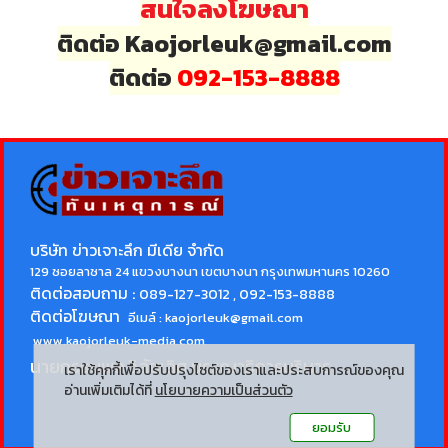
สนใจลงโฆษณา
ติดต่อ Kaojorleuk@gmail.com
ติดต่อ
092-153-8888
บริษัท ข่าวเจาะลึก มีเดีย จำกัด
129 ซอยลาซาล 24 แขวงบางนา เขตบางนา กรุงเทพมหานคร 10260
ติดต่อสอบถาม :
089-127-3012 , 092-153-8888
ติดต่อโฆษณา
อีเมล์ :
kaojorleuk@gmail.com
www.kaojorleuk-media.com
นายกรธนพล วิลัยเลิศ
บรรณาธิการบริหาร
เราใช้คุกกี้เพื่อปรับปรุงไซต์ของเราและประสบการณ์ของคุณ
อ่านเพิ่มเติมได้ที่
นโยบายความเป็นส่วนตัว
ยอมรับ