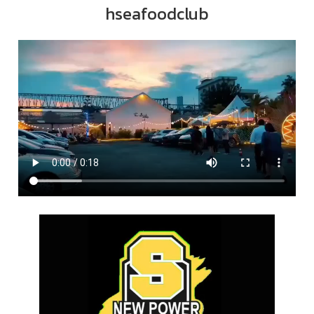
hseafoodclub