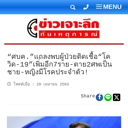
MENU
T
o
g
g
l
e
n
“ศบค.”แถลงพบผู้ป่วยติดเชื้อ“โค
a
วิด-19”เพิ่มอีก7ราย-ตาย2ศพเป็น
v
ชาย-หญิงมีโรคประจำตัว!
i
g
โพสต์เมื่อ
:
28 เมษายน 2563
a
t
Share
i
o
n