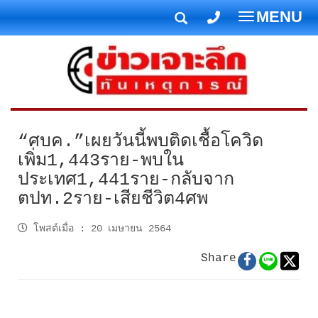
MENU
T
o
g
g
l
e
n
“ศบค.”เผยวันนี้พบติดเชื้อโควิด
a
เพิ่ม1,443ราย-พบใน
v
ประเทศ1,441ราย-กลับจาก
i
ตปท.2ราย-เสียชีวิต4ศพ
g
a
โพสต์เมื่อ
:
20 เมษายน 2564
t
i
Share
o
n