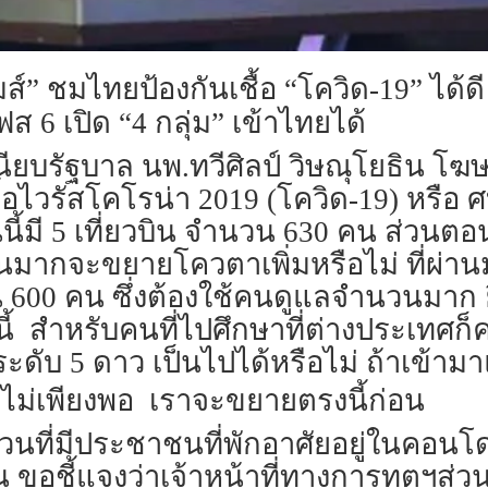
มส์” ชมไทยป้องกันเชื้อ “โควิด-19” ได้
 6 เปิด “4 กลุ่ม” เข้าไทยได้
่ทำเนียบรัฐบาล นพ.ทวีศิลป์ วิษณุโยธิน
อไวรัสโคโรน่า 2019 (โควิด-19) หรือ 
ี้มี 5 เที่ยวบิน จำนวน 630 คน ส่วนตอ
ากจะขยายโควตาเพิ่มหรือไม่ ที่ผ่านมา
ป็น 600 คน ซึ่งต้องใช้คนดูแลจำนวนมาก 
้ สำหรับคนที่ไปศึกษาที่ต่างประเทศก็ค
ดับ 5 ดาว เป็นไปได้หรือไม่ ถ้าเข้ามา
มีไม่เพียงพอ เราจะขยายตรงนี้ก่อน
 ส่วนที่มีประชาชนที่พักอาศัยอยู่ในคอน
้น ขอชี้แจงว่าเจ้าหน้าที่ทางการทูตฯส