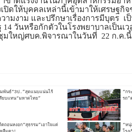
ี้เราขาดแรงงานในภาคอุตสาหกรรมอาหา
ิดให้บุคคลเหล่านี้เข้ามาให้เศรษฐกิจขับ
ามงาม และปรึกษาเรื่องการมีบุตร เป็นต
รัฐ 14 วันหรือกักตัวในโรงพยาบาลเป็นเ
มใหญ่ศบค.พิจารณาในวันที่ 22 ก.ค.นี้
ัมพันธ์“3ป.”สุดแนบแน่นไร้
“กระ
”เสียบแทน“มหาดไทย”
รถ”ต
ดีตถอนหงอก“สุธรรม”เอาใจแต่
“หนุ
หูลืมตา!
โรงเ