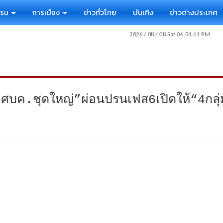
รรม
การเมือง
ข่าวทั่วไทย
บันเทิง
ข่าวต่างประเทศ
ค.ชุดใหญ่”ผ่อนปรนเฟส6เปิดให้“4กลุ่ม