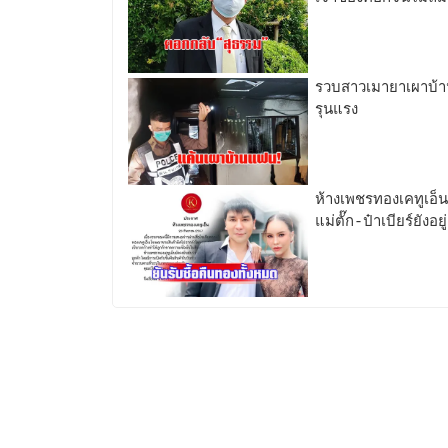
รวบสาวเมายาเผาบ้าน
รุนแรง
ห้างเพชรทองเคทูเอ็น
แม่ตั๊ก-ป๋าเบียร์ยังอย