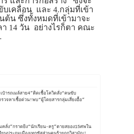
ร และการก่อสร้าง ซึ่งจะ
เคลื่อน และ 4.กลุ่มที่เข้า
้น ซึ่งทั้งหมดที่เข้ามาจะ
วลา 14 วัน อย่างไรก็ตา คณะ
.
เป๋ารถเมล์สาย4”ติดเชื้อโควิดสั่ง“คนขับ
รวจหาเชื้อด่วน!พบ“ผู้โดยสารกลุ่มเสี่ยงอื้อ”
่มคลั่ง”กราดยิง“นักเรียน-ครู”ตายสยอง15ศพใน
รียนประถมเมืองเทกซัสส่วนคนร้ายถูกวิสามัญ!