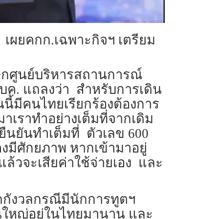
ดี เผยคกก.เฉพาะกิจฯ เตรียม
 โฆษกศูนย์บริหารสถานการณ์
ศบค. แถลงว่า สำหรับการเดิน
นนี้มีคนไทยเรียกร้องต้องการ
เราทำอย่างเต็มที่จากเดิม
ยืนยันทำเต็มที่ ตัวเลข 600
งมีศักยภาพ หากเข้ามาอยู่
แล้วจะเสียค่าใช้จ่ายเอง และ
โดกังวลกรณีมีนักการทูตฯ
่วนใหญ่อยู่ในไทยมานาน และ