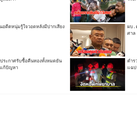
อดีตหนุ่มรู้ใจวอดหลังมีปากเสียง
ผบ.ต
ศาล
ประกาศรับซื้อคืนทองทั้งหมดยัน
ตำรว
ู่แก้ปัญหา
แฉปร