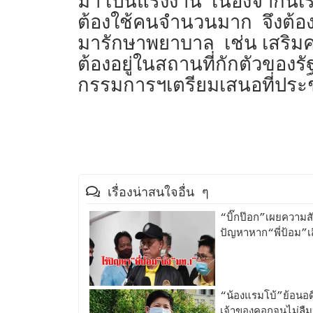
มา เป็นแรงงาน เนื่องจากน
ต้องใช้คนจำนวนมาก จึงต้องเป
มารักษาพยาบาล เช่น เสริมคว
ต้องอยู่ในสถานที่กักตัวของ
กรรมการฯเตรียมเสนอที่ประชุ
เรื่องน่าสนใจอื่น ๆ
“บิ๊กป๊อก”เผยความส
ปัญหาหาก“พี่ป้อม
“น้องแรมโบ้”ย้อนอ
เจ้าของคอกจนไม่ลืม