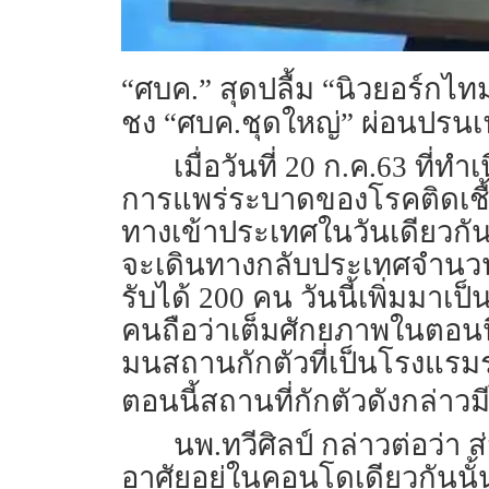
“ศบค.” สุดปลื้ม “นิวยอร์กไท
ชง “ศบค.ชุดใหญ่” ผ่อนปรนเฟส
เมื่อวันที่ 20 ก.ค.63 ที
การแพร่ระบาดของโรคติดเชื้
ทางเข้าประเทศในวันเดียวกันน
จะเดินทางกลับประเทศจำนวนม
รับได้ 200 คน วันนี้เพิ่มมาเ
คนถือว่าเต็มศักยภาพในตอนนี
มนสถานกักตัวที่เป็นโรงแรมระ
ตอนนี้สถานที่กักตัวดังกล่าว
นพ.ทวีศิลป์ กล่าวต่อว่า
อาศัยอยู่ในคอนโดเดียวกันนั