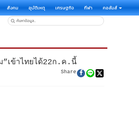
สังคม
อุบัติเหตุ
เศรษฐกิจ
กีฬา
คอลัมส์
”เข้าไทยได้22ก.ค.นี้
Share