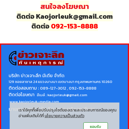
สนใจลงโฆษณา
ติดต่อ Kaojorleuk@gmail.com
ติดต่อ
092-153-8888
บริษัท ข่าวเจาะลึก มีเดีย จำกัด
129 ซอยลาซาล 24 แขวงบางนา เขตบางนา กรุงเทพมหานคร 10260
ติดต่อสอบถาม :
089-127-3012 , 092-153-8888
ติดต่อโฆษณา
อีเมล์ :
kaojorleuk@gmail.com
www.kaojorleuk-media.com
นายกรธนพล วิลัยเลิศ
บรรณาธิการบริหาร
เราใช้คุกกี้เพื่อปรับปรุงไซต์ของเราและประสบการณ์ของคุณ
อ่านเพิ่มเติมได้ที่
นโยบายความเป็นส่วนตัว
ยอมรับ