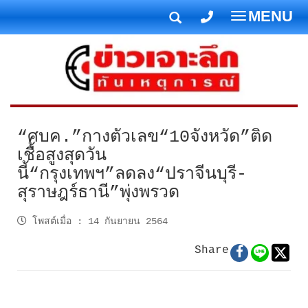
MENU
T
o
g
g
l
e
n
“ศบค.”กางตัวเลข“10จังหวัด”ติด
a
เชื้อสูงสุดวัน
v
นี้“กรุงเทพฯ”ลดลง“ปราจีนบุรี-
i
สุราษฎร์ธานี”พุ่งพรวด
g
a
โพสต์เมื่อ
:
14 กันยายน 2564
t
i
Share
o
n