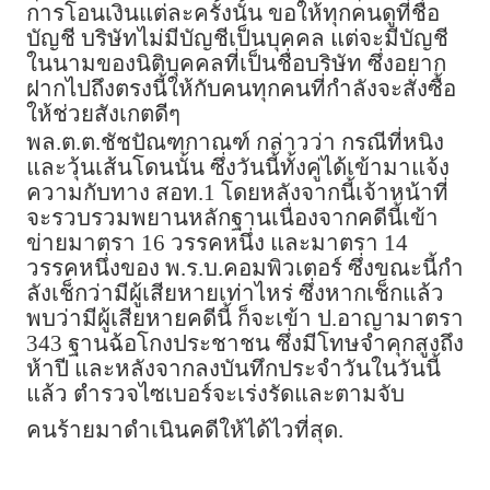
การโอนเงินแต่ละครั้งนั้น ขอให้ทุกคนดูที่ชื่อ
บัญชี บริษัทไม่มีบัญชีเป็นบุคคล แต่จะมีบัญชี
ในนามของนิติบุคคลที่เป็นชื่อบริษัท ซึ่งอยาก
ฝากไปถึงตรงนี้ให้กับคนทุกคนที่กำลังจะสั่งซื้อ
ให้ช่วยสังเกตดีๆ
พล.ต.ต.​ชัชปัณฑกาณฑ์ กล่าวว่า กรณีที่หนิง
และวุ้นเส้นโดนนั้น ซึ่งวันนี้ทั้งคู่ได้เข้ามาแจ้ง
ความกับทาง สอท.1 โดยหลังจากนี้เจ้าหน้าที่
จะรวบรวมพยานหลักฐานเนื่องจากคดีนี้เข้า
ข่ายมาตรา 16 วรรคหนึ่ง และมาตรา 14
วรรคหนึ่งของ พ.ร.บ.คอมพิวเตอร์ ซึ่งขณะนี้กำ
ลังเช็กว่ามีผู้เสียหายเท่าไหร่ ซึ่งหากเช็กแล้ว
พบว่ามีผู้เสียหายคดีนี้ ก็จะเข้า ป.อาญามาตรา
343 ฐานฉ้อโกงประชาชน ซึ่งมีโทษจำคุกสูงถึง
ห้าปี และหลังจากลงบันทึกประจำวันในวันนี้
แล้ว ตำรวจไซเบอร์จะเร่งรัดและตามจับ
คนร้ายมาดำเนินคดีให้ได้ไวที่สุด.