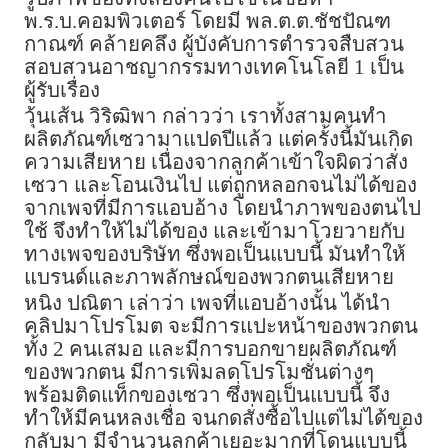
พ.ร.บ.คอมพิวเตอร์ โดยมี พล.ต.ต.​ชัชปัณฑ
กาณฑ์ คล้ายคลึง ผู้บังคับการตำรวจสืบสวน
สอบสวนอาชญากรรมทางเทคโนโลยี 1 เป็น
ผู้รับเรื่อง
วุ้นเส้น วิริฒิพา กล่าวว่า เราทั้งสามคนทำ
ผลิตภัณฑ์เซวามาแปดปีแล้ว แต่ครั้งนี้มันเกิด
ความเสียหาย เนื่องจากลูกค้าเข้าใจผิดว่าสั่ง
เซวา และโอนเงินไป แต่ถูกหลอกจนไม่ได้ของ
จากเพจที่มีการแอบอ้าง โดยนำภาพของตนไป
ใช้ จึงทำให้ไม่ได้ของ และเข้ามาโวยวายกับ
ทางเพจของบริษัท ซึ่งพอเป็นแบบนี้ มันทำให้
แบรนด์และภาพลักษณ์ของพวกตนเสียหาย
หนิง ปณิตา เล่าว่า เพจที่แอบอ้างนั้น ได้นำ
คลิปมาโปรโมต จะมีการแปะหน้าของพวกตน
ทั้ง 2 คนเสมอ และมีการบอกขายผลิตภัณฑ์
ของพวกตน มีการเพิ่มลดโปรโมชั่นต่างๆ
พร้อมติดแท็กของเซวา ซึ่งพอเป็นแบบนี้ จึง
ทำให้มีคนหลงเชื่อ จนกดสั่งซื้อไปแต่ไม่ได้ของ
กลับมา มีจำนวนลูกค้าเยอะมากที่โดนแบบนี้