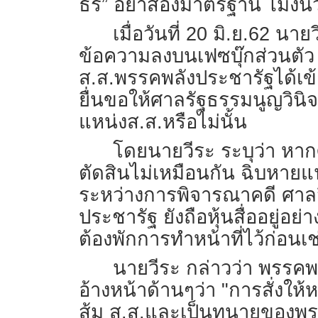
ธร” อย่าสองมาตรฐาน ไม่งั้นว
เมื่อวันที่ 20 มิ.ย.62 
ข้อความลงบนเฟซบุ๊กส่วนตัว ก
ส.ส.พรรคพลังประชารัฐได้เ
ยื่นขอให้ศาลรัฐธรรมนูญวินิจ
แหน่งส.ส.หรือไม่นั้น
โดยนายวีระ ระบุว่า หากศ
ตัดสินไม่เหมือนกัน ฉิบหายแน
ระหว่างการพิจารณาคดี ศาลจึ
ประชารัฐ ยังถือหุ้นสื่ออยู่อ
ต้องพักการทำหน้าที่ไว้ก่อนเช
นายวีระ กล่าวว่า พรรคพป
อ้างหน้าด้านๆว่า "การสั่งให
ส้ม ส.ส.และเป็นทนายของพรร