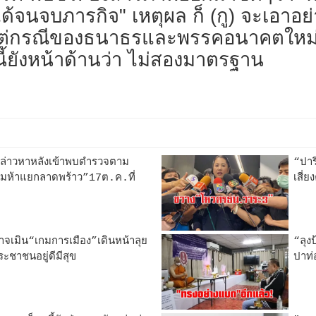
้จนจบภารกิจ" เหตุผล ก็ (กู) จะเอาอย่างน
้ แต่กรณีของธนาธรและพรรคอนาคตใหม่ จ
นี้ยังหน้าด้านว่า ไม่สองมาตรฐาน
ล่าวหาหลังเข้าพบตำรวจตาม
“ปาร
ุมห้าแยกลาดพร้าว”17ต.ค.ที่
เสี่
ำนาจเมิน“เกมการเมือง”เดินหน้าลุย
“ลุง
ะชาชนอยู่ดีมีสุข
ปาท่