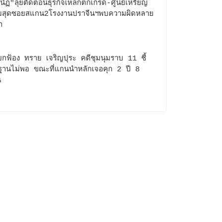
นัฏ"ลุยตัดตอนธุรกิจเหล็กตกเกรด-ศูนย์เหรียญ
ีมสุดซอยสแกน2โรงงานปราจีนฯพบความผิดหลาย
า
กฟ้อง ทราย เจริญปุระ คดีชุมนุมราบ 11 ชี้
ฐานไม่พอ ขณะที่แกนนำหลักเจอคุก 2 ปี 8
น