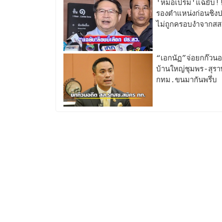
'หมอเปรม'แฉยับ!! ส
รองตำแหน่งก่อนชิงปธ
ไม่ถูกครอบงำจากสส
“เอกนัฏ”จ่อยกก๊วนอ
บ้านใหญ่ชุมพร-สุรา
กทม.ขนมากันพรึ่บ