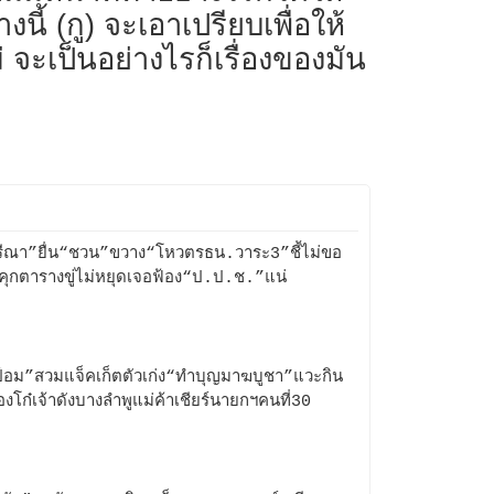
ี้ (กู) จะเอาเปรียบเพื่อให้
ะเป็นอย่างไรก็เรื่องของมัน
ีณา”ยื่น“ชวน”ขวาง“โหวตรธน.วาระ3”ชี้ไม่ขอ
ยงคุกตารางขู่ไม่หยุดเจอฟ้อง“ป.ป.ช.”แน่
ป้อม”สวมแจ็คเก็ตตัวเก่ง“ทำบุญมาฆบูชา”แวะกิน
องโก๋เจ้าดังบางลำพูแม่ค้าเชียร์นายกฯคนที่30