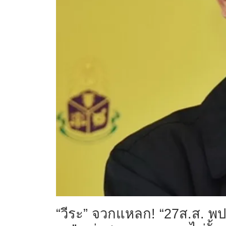
“วีระ” จวกแหลก! “27ส.ส. พปชร