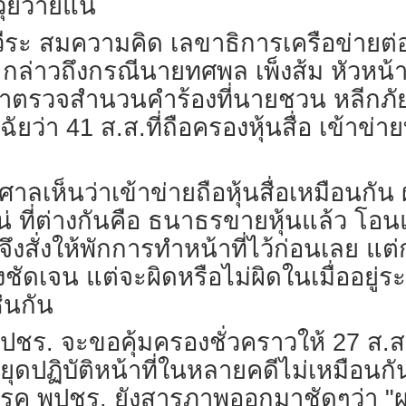
ุ่ยวายแน่
นายวีระ สมความคิด เลขาธิการเครือข่ายต
ล่าวถึงกรณีนายทศพล เพ็งส้ม หัวหน้าทีม
ข้าตรวจสำนวนคำร้องที่นายชวน หลีกภ
ฉัยว่า 41 ส.ส.ที่ถือครองหุ้นสื่อ เข้า
าลเห็นว่าเข้าข่ายถือหุ้นสื่อเหมือนกัน
่ ที่ต่างกันคือ ธนาธรขายหุ้นแล้ว โอนแ
งสั่งให้พักการทำหน้าที่ไว้ก่อนเลย แต
ย่างชัดเจน แต่จะผิดหรือไม่ผิดในเมื่ออ
่นกัน
ชร. จะขอคุ้มครองชั่วคราวให้ 27 ส.ส.
้หยุดปฏิบัติหน้าที่ในหลายคดีไม่เหมือน
ค พปชร. ยังสารภาพออกมาชัดๆว่า "ผมมี