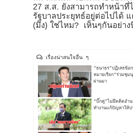
27 ส.ส. ยังสามารถทำหน้าที่ได
รัฐบาลประยุทธ์อยู่ต่อไปได
(มึง) ใช่ไหม
เห็นๆกันอย่าง
?
เรื่องน่าสนใจอื่น ๆ
“ธนาธร”ปฏิเสธข้อก
หมายเรียก“ร่วมชุมน
ผ่านมา
“บิ๊กตู่”ไม่ยึดติดอ
ทำงานแก้ปัญหาให้ปร