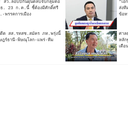
ว.ล็อบบี้กันฝุ่นตลบจับกลุ่มต่อ
"เอก
. 23 ก.ค.นี้ ชี้ต้องมีศักดิ์ศรี
ส่งท
.-พรรคการเมือง
ข้อห
ดีต สส.รทสช.สมัคร ภท.พรุ่งนี้
ศาลย
ษฎร์ธานี-พิษณุโลก-แพร่-ทีม
หลัก
เดือ