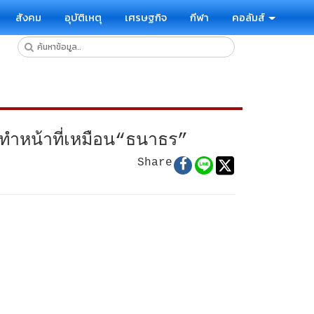
สังคม
อุบัติเหตุ
เศรษฐกิจ
กีฬา
คอลัมส์
กทำหน้าที่เหมือน“ธนาธร”
Share