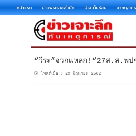
หน้าแรก
ข่าวพระราชสำนัก
ประเด็นร้อน
อาชญาก
“วีระ”จวกแหลก!“27ส.ส.พปชร.ถื
โพสต์เมื่อ
:
20 มิถุนายน 2562