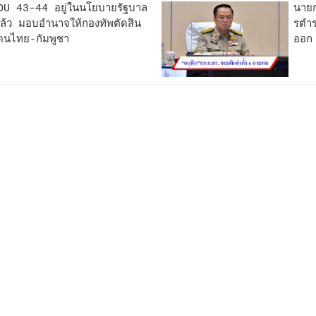
OU 43–44 อยู่ในนโยบายรัฐบาล
นายก
ล้ว มอบอำนาจให้กองทัพตัดสิน
รตํา
นไทย-กัมพูชา
ออก