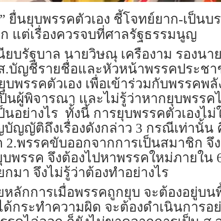
ลย์” ยื่นยุบพรรคตัวเอง ชี้โจทย์ยาก-เป็
 แต่เรื่องควรจบที่ศาลรัฐธรรมนูญ
่ทำเนียบรัฐบาล นายวิษณุ เครืองาม รองน
.ส.บัญชีรายชื่อและหัวหน้าพรรคประชา
ุบพรรคตัวเอง เพื่อเข้าร่วมกับพรรคพลัง
กกต.เป็นผู้พิจารณา และไม่รู้ว่าหากยุบพ
นอย่างไร ทั้งนี้ การยุบพรรคตัวเองไม่
ญบัญญัติถึงเรื่องดังกล่าว 3 กรณีเท่านั
 2.พรรคขับออกจากการเป็นสมาชิก จึ
่งยุบพรรค จึงต้องไปหาพรรคใหม่ภายใน 
ี่ยกมา จึงไม่รู้ว่าต้องทำอย่างไร
ยหลักการเมื่อพรรคถูกยุบ จะต้องอยู่บนพ
ไม่ได้กระทำความผิด จะต้องดำเนินการอย