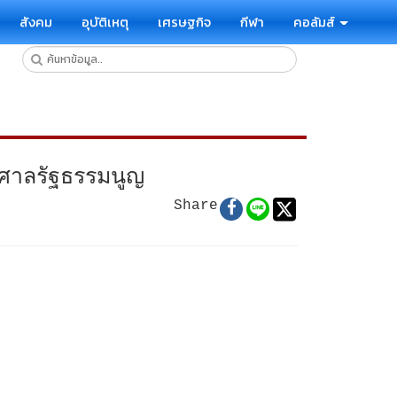
สังคม
อุบัติเหตุ
เศรษฐกิจ
กีฬา
คอลัมส์
ี่ศาลรัฐธรรมนูญ
Share