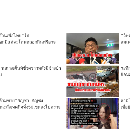
“ก๊วนเพื่อไทย”ไป
“วิษ
อกมีแต่จะโดนหลอกกินฟรีอาจ
สมเพ
กางเต็นท์ชั่วคราวหลังมีช้างป่า
ระทึ
ับ
ย้อ
้ามขาย“กัญชา-กัญชง-
สามี
ณะสั่งเทศกิจทั้ง50เขตลงไปตรวจ
เชื่