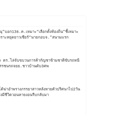
ณุ”บอก13ธ.ค.เหมาะ“เลือกตั้งท้องถิ่น”ชี้เหมาะ
ราะหยุดยาวเชียร์“นายกอบจ.”สนามแรก
ก ตร.ไล่จับขบวนการค้ากัญชาข้ามชาติขับรถหนี
นศรชนรถจยย.ชาวบ้านดับ3ศพ
โต้ฆ่าอำพรางภรรยาสาวหลังหายตัวปริศนาไป2วัน
อยังมีชีวิตวอนหายงอนรีบกลับมา