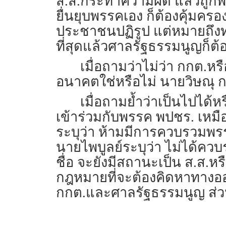
ส.ส.กระทำความผิด แล้วถูกพร
ยื่นยุบพรรคเอง ก็ต้องคุ้มคร
ประชาชนปฏิรูป แต่หมายถึงทุก
ที่สุดแล้วศาลรัฐธรรมนูญก็ต้
เมื่อถามว่าไม่ว่า กกต.
อนาคตใช่หรือไม่ นายวิษณุ ก
เมื่อถามย้ำว่าเป็นไปได้หร
เข้าร่วมกับพรรค พปชร. เหมื
ระบุว่า ห้ามมีการควบรวมพร
นายไพบูลย์ระบุว่า ไม่ได้ควบ
ชื่อ จะยังมีสถานะเป็น ส.ส.หร
กฎหมายที่จะต้องคิดหาทางออก 
กกต.และศาลรัฐธรรมนูญ ส่วน