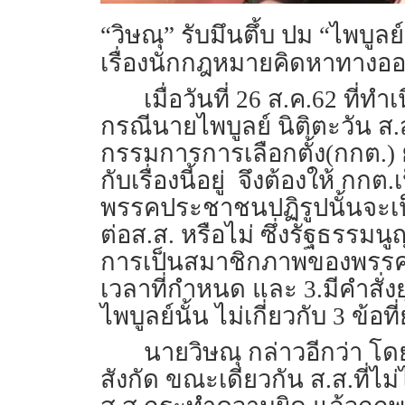
“วิษณุ” รับมึนตึ้บ ปม “ไพบู
เรื่องนักกฎหมายคิดหาทางออก
เมื่อวันที่ 26 ส.ค.62 ที
กรณีนายไพบูลย์ นิติตะวัน ส
กรรมการการเลือกตั้ง(กกต.) ย
กับเรื่องนี้อยู่ จึงต้องให้ 
พรรคประชาชนปฏิรูปนั้นจะเป็
ต่อส.ส. หรือไม่ ซึ่งรัฐธรรมนู
การเป็นสมาชิกภาพของพรรค
เวลาที่กำหนด และ 3.มีคำสั
ไพบูลย์นั้น ไม่เกี่ยวกับ 3 ข้อท
นายวิษณุ กล่าวอีกว่า โด
สังกัด ขณะเดียวกัน ส.ส.ที่