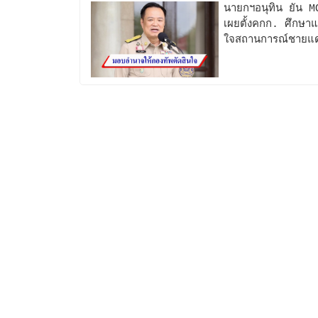
นายกฯอนุทิน ยัน M
เผยตั้งคกก. ศึกษาแ
ใจสถานการณ์ชายแด