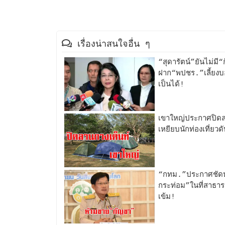
เรื่องน่าสนใจอื่น ๆ
“สุดารัตน์”ยันไม่มี
ฝาก“พปชร.”เลี้ยงบ
เป็นได้!
เขาใหญ่ประกาศปิดลาน
เหยียบนักท่องเที่ยวด
“กทม.”ประกาศชัดห
กระท่อม”ในที่สาธาร
เข้ม!