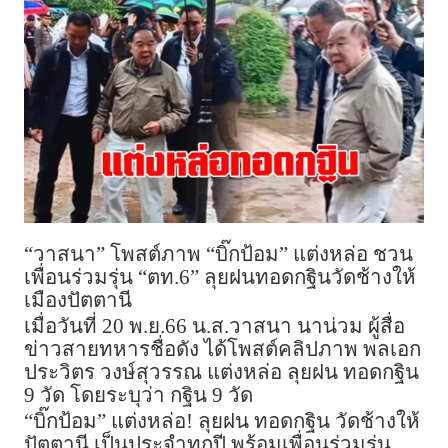
“วาสนา” โพสต์ภาพ “บิ๊กป้อม” แต่งหล่อ ชวน
เพื่อนร่วมรุ่น “ตท.6” ลุยฝนทอดกฐินวัดช้างให้
เมืองปัตตานี
เมื่อวันที่ 20 พ.ย.66 น.ส.วาสนา นาน่วม ผู้สื่อ
ข่าวสายทหารชื่อดัง ได้โพสต์คลิปภาพ พลเอก
ประวิตร วงษ์สุวรรณ แต่งหล่อ ลุยฝน ทอดกฐิน
9 วัด โดยระบุว่า กฐิน 9 วัด
“บิ๊กป้อม” แต่งหล่อ! ลุยฝน ทอดกฐิน วัดช้างให้
ปัตตานี เป็นประจำทุกปี พร้อมเพื่อนร่วมรุ่น