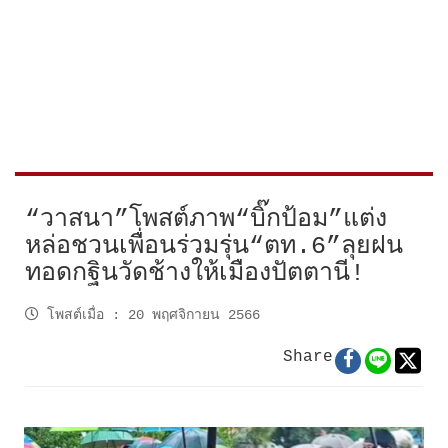
“วาสนา”โพสต์ภาพ“บิ๊กป้อม”แต่ง
หล่อชวนเพื่อนร่วมรุ่น“ตท.6”ลุยฝน
ทอดกฐินวัดช้างให้เมืองปัตตานี!
โพสต์เมื่อ
:
20 พฤศจิกายน 2566
Share