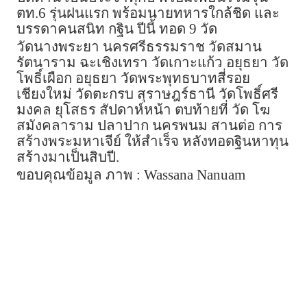
ตท.6 รุ่นฝนแรก พร้อมนายทหารใกล้ชิด และ
บรรดาคนสนิท กฐิน ปีนี้ ทอด 9 วัด
วัดนางพระยา นครศรีธรรมราช วัดสมาน
รัตนาราม ฉะเชิงเทรา วัดเกาะแก้ว อยุธยา วัด
โพธิ์เผือก อยุธยา วัดพระพุทธบาทสี่รอย
เชียงใหม่ วัดตะกรบ สุราษฎร์ธานี วัดโพธิ์ศรี
มงคล ยุโสธร สัปดาห์หน้า ตบท้ายที่ วัด โฆ
สมังคลาราม ปลาปาก นครพนม สานต่อ การ
สร้างพระมหาเจีย์ ให้สำเร็จ หลังทอดฐินหาทุน
สร้างมาเป็นสิบปี.
ขอบคุณข้อมูล ภาพ : Wassana Nanuam