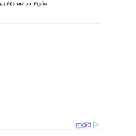
อบพิธีทางศาสนาที่ภูเก็ต