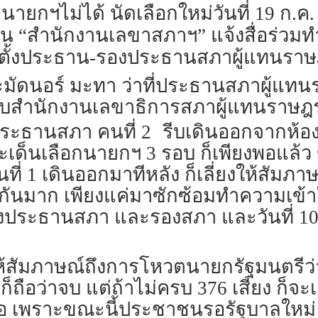
อกนายกฯไม่ได้ นัดเลือกใหม่วันที่ 19 ก.
้าน “สำนักงานเลขาสภาฯ” แจ้งสื่อร่วมท
ั้งประธาน-รองประธานสภาผู้แทนราษฎร
ูหะมัดนอร์ มะทา ว่าที่ประธานสภาผู้แทน
ับสำนักงานเลขาธิการสภาผู้แทนราษฎร ห
งประธานสภา คนที่ 2
รีบเดินออกจากห้อ
เด็นเลือกนายกฯ 3 รอบ ก็เพียงพอแล้ว ข
่ 1 เดินออกมาทีหลัง ก็เลี่ยงให้สัมภาษ
รกันมาก เพียงแค่มาซักซ้อมทำความเข้า
งประธานสภา และรองสภา และวันที่ 10 
ให้สัมภาษณ์ถึงการโหวตนายกรัฐมนตรีว่
้ก็ถือว่าจบ แต่ถ้าไม่ครบ 376 เสียง ก็จะ
่อ เพราะขณะนี้ประชาชนรอรัฐบาลใหม่ 