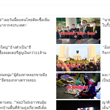
9”เผยวันนี้พบคนไทยติดเชื้อเพิ่ม
“นาย
บมาจาก4ประเทศ!
โบกี
หญ่”อ้างตัวเป็น“ยี่
'ม็อ
ื้อลอตเตอรี่สูญเงินกว่า11ล้าน
กิจก
นหนุ่ม”ผู้ต้องหาหลอกขายมือ
ผงะ!
ปี”ยึดของกลางตรวจสอบ
เป็น
.-ดาบตม.”พ่อ2ใน5เยาวชนอุ้ม
ญาติ
้านพื้นที่ห้ามยุ่งเกี่ยวคดีเด็ด
เด็น