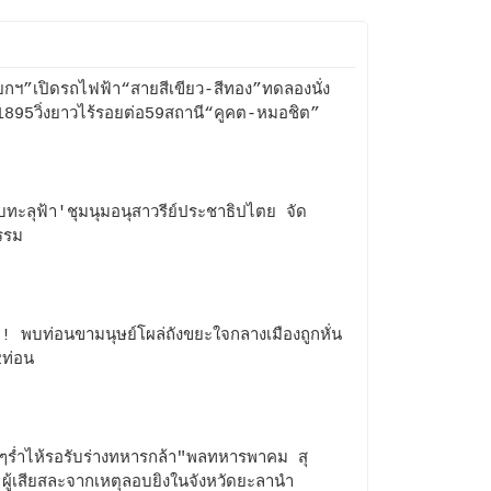
กฯ”เปิดรถไฟฟ้า“สายสีเขียว-สีทอง”ทดลองนั่ง
้1895วิ่งยาวไร้รอยต่อ59สถานี“คูคต-หมอชิต”
บทะลุฟ้า'ชุมนุมอนุสาวรีย์ประชาธิปไตย จัด
รรม
! พบท่อนขามนุษย์โผล่ถังขยะใจกลางเมืองถูกหั่น
2ท่อน
ๆร่ำไห้รอรับร่างทหารกล้า"พลทหารพาคม สุ
"ผู้เสียสละจากเหตุลอบยิงในจังหวัดยะลานำ