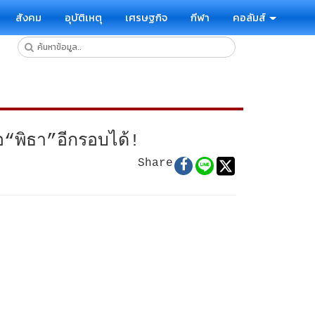
สังคม
อุบัติเหตุ
เศรษฐกิจ
กีฬา
คอลัมส์
อ“พิธา”อีกรอบได้!
Share