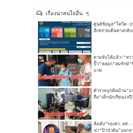
เรื่องน่าสนใจอื่น ๆ
ศูนย์ข้อมูล“โควิด-1
อีก6รายเดินทางกลั
ตามจับได้แล้ว!“สาวใ
ปั๊ว”หลอก“สมรักษ์”ซ
บาท
ตำรวจบุกค้นบ้าน“แฟ
ถือ“เด็กนักเรียน14
สั่งเด้ง“รองสว.สส
ฆ่า“ป้าบัวผัน”ออกจากบ