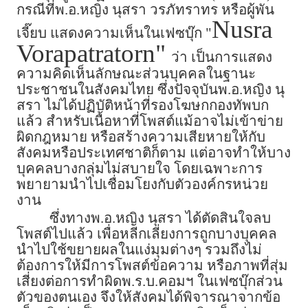
กรณีที่พ.อ.หญิง นุสรา วรภัทราทร หรือผู้พัน
Nusra
เจี๊ยบ แสดงความเห็นในเฟซบุ๊ก "
Vorapatratorn"
ว่า เป็นการแสดง
ความคิดเห็นลักษณะส่วนบุคคลในฐานะ
ประชาชนในสังคมไทย ซึ่งปัจจุบันพ.อ.หญิง นุ
สรา ไม่ได้ปฏิบัติหน้าที่รองโฆษกกองทัพบก
แล้ว สำหรับเนื้อหาที่โพสต์แม้อาจไม่เข้าข่าย
ผิดกฎหมาย หรือสร้างความเสียหายให้กับ
สังคมหรือประเทศชาติก็ตาม แต่อาจทำให้บาง
บุคคลบางกลุ่มไม่สบายใจ โดยเฉพาะการ
พยายามนำไปเชื่อมโยงกับตัวองค์กรหน่วย
งาน
ซึ่งทางพ.อ.หญิง นุสรา ได้ตัดสินใจลบ
โพสต์ไปแล้ว เพื่อหลีกเลี่ยงการถูกบางบุคคล
นำไปใช้ขยายผลในแง่มุมต่างๆ รวมถึงไม่
ต้องการให้มีการโพสต์ข้อความ หรือภาพที่สุ่ม
เสี่ยงต่อการทำผิดพ.ร.บ.คอมฯ ในเฟซบุ๊กส่วน
ตัวของตนเอง จึงให้สังคมได้พิจารณาจากข้อ