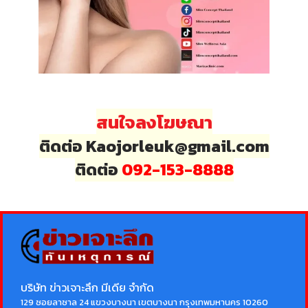
สนใจลงโฆษณา
ติดต่อ Kaojorleuk@gmail.com
ติดต่อ
092-153-8888
บริษัท ข่าวเจาะลึก มีเดีย จำกัด
129 ซอยลาซาล 24 แขวงบางนา เขตบางนา กรุงเทพมหานคร 10260