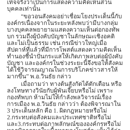
เท็จจริงว่าเป็นการแสดงความคิดเห็นส่วน
บุคคลเท่านั้น
“ขอวอนสังคมอย่าเชื่อมโยงประเด็นนี้กับ
องค์กรเนื่องจากในระยะหลังพบว่ามีบางกลุ่ม
บางบุคคลพยายามแสดงความเห็นต่อกองทัพ
บก รวมถึงผู้บังคับบัญชาในลักษณะเชิงอคติ
และไม่เป็นธรรม เช่น กรณีข่าวใหญ่เมื่อ
สัปดาห์ที่แล้วที่มีการโพสต์แสดงความคิดเห็น
ทำนองชี้นำปั่นกระแสให้เกิดภาพลบต่อผู้บังคับ
บัญชา และองค์กรในช่วงระยะนี้จึงขอให้สังคม
ได้ใช้วิจารณญาณในการบริโภคข่าวสารให้
มากขึ้น” พ.อ.วินธัย กล่าว
เมื่อถามว่า ทางต้นสังกัดได้ตักเตือน หรือ
ลงโทษทางวินัยกับผู้พันเจี๊ยบหรือไม่ เพราะ
กองทัพบก ห้ามไม่ให้กำลังพลวิจารณ์เรื่อง
การเมือง พ.อ.วินธัย กล่าวว่า ต้องพิจารณาใน
3 ประเด็นหลัก คือ 1. ผิดกฎหมายหรือไม่
2.กระทบต่อสังคมและประเทศชาติหรือไม่
และ3.กระทบต่อภาพลักษณ์ขององค์กรหรือไม่