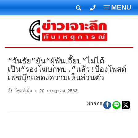
MENU
T
o
g
g
l
e
n
“วันธัย”ยัน“ผู้พันเจี๊ยบ”ไม่ได้
a
เป็น“รองโฆษกทบ.”แล้ว!ป้องโพสต์
v
เฟซบุ๊กแสดงความเห็นส่วนตัว
i
g
โพสต์เมื่อ
:
20 กรกฎาคม 2563
a
t
Share
i
o
n