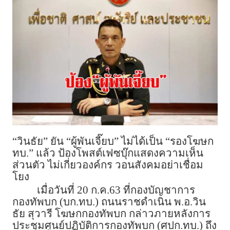
“วินธัย” ยัน “ผู้พันเจี๊ยบ” ไม่ได้เป็น “รองโฆษก
ทบ.” แล้ว ป้องโพสต์เฟซบุ๊กแสดงความเห็น
ส่วนตัว ไม่เกี่ยวองค์กร วอนสังคมอย่าเชื่อม
โยง
เมื่อวันที่ 20 ก.ค.63 ที่กองบัญชาการ
กองทัพบก (บก.ทบ.) ถนนราชดำเนิน พ.อ.วิน
ธัย สุวารี โฆษกกองทัพบก กล่าวภายหลังการ
ประชุมศูนย์ปฏิบัติการกองทัพบก (ศปก.ทบ.) ถึง