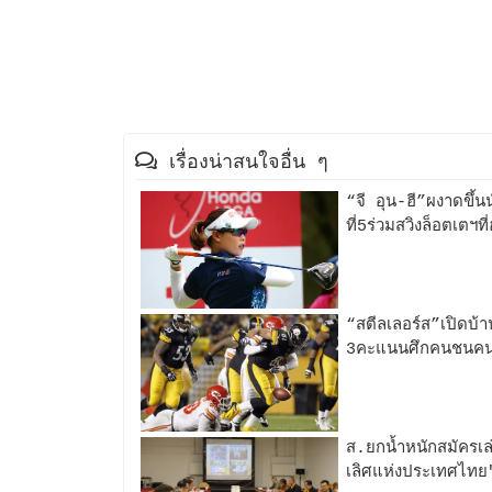
เรื่องน่าสนใจอื่น ๆ
“จี อุน-ฮี”ผงาดขึ้น
ที่5ร่วมสวิงล็อตเตฯท
“สตีลเลอร์ส”เปิดบ้
3คะแนนศึกคนชนคนเมื
ส.ยกน้ำหนักสมัครเล
เลิศแห่งประเทศไท