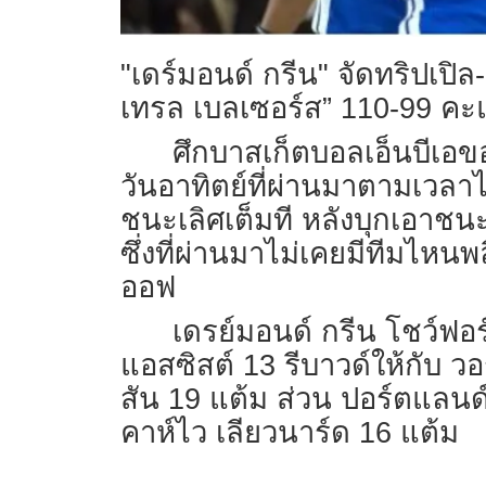
"เดร์มอนด์ กรีน" จัดทริปเปิ
เทรล เบลเซอร์ส” 110-99 คะแ
ศึกบาสเก็ตบอลเอ็นบีเอข
วันอาทิตย์ที่ผ่านมาตามเวลาไ
ชนะเลิศเต็มที หลังบุกเอาชน
ซึ่งที่ผ่านมาไม่เคยมีทีมไ
ออฟ
เดรย์มอนด์ กรีน โชว์ฟอร
แอสซิสต์ 13 รีบาวด์ให้กับ ว
สัน 19 แต้ม ส่วน ปอร์ตแลนด
คาห์ไว เลียวนาร์ด 16 แต้ม