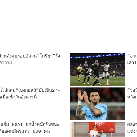
นำหลังจบรอบ2ส่วน“โมรียา”รั้ง
“อาแ
ี่ฮาวาย
เล้า
านไล่ถล่ม“เบงกอลส์”ยับเยิน27-
“วอล
่อเช้าวันอังคารนี้
หวัง
่นยิ้ม"EGAT ยกน้ำหนักชิงชนะ
ผลงา
ย"ยอดสมัครแตะ 600 คน
แห่ง