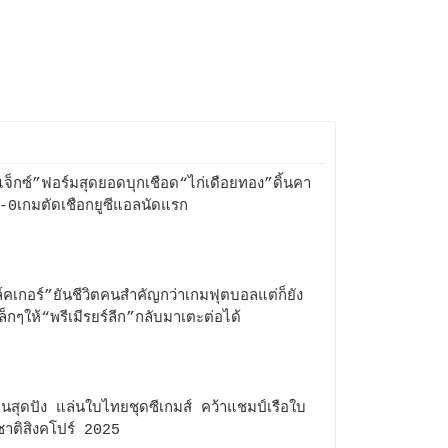
จ็กซ์”ฟอร์มสุดยอดบุกเชือด“ไก่เดือยทอง”ดิ้นคา
1-0เกมตัดเชือกยูซีแอลนัดแรก
์คเกอร์”ยันชีวิตคนสำคัญกว่าเกมฟุตบอลแต่ก็ยัง
เล็กๆให้“พรีเมีรยร์ลีก”กลับมาเตะต่อได้
นสุดปัง แล่นใบไทยชุดซีเกมส์ คว้าแชมป์เรือใบ
ชาติสิงคโปร์ 2025