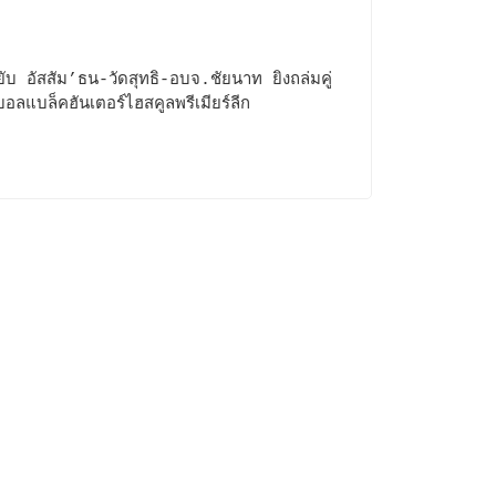
ยับ อัสสัม’ธน-วัดสุทธิ-อบจ.ชัยนาท ยิงถล่มคู่
บอลแบล็คฮันเตอร์ไฮสคูลพรีเมียร์ลีก