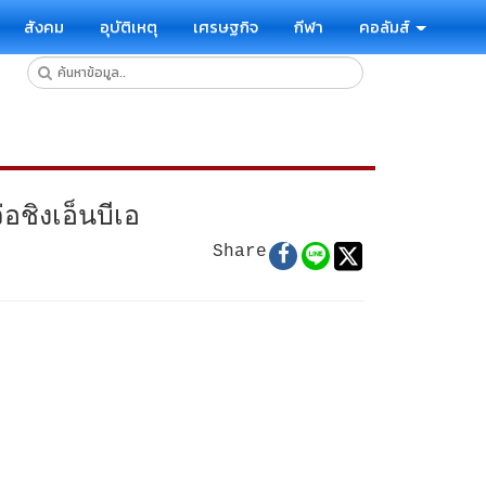
สังคม
อุบัติเหตุ
เศรษฐกิจ
กีฬา
คอลัมส์
ชิงเอ็นบีเอ
Share