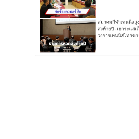
สมาคมกีฬาเทนนิสสูง
ส่งท้ายปี-เฮกระแสเต
วงการเทนนิสไทยขย