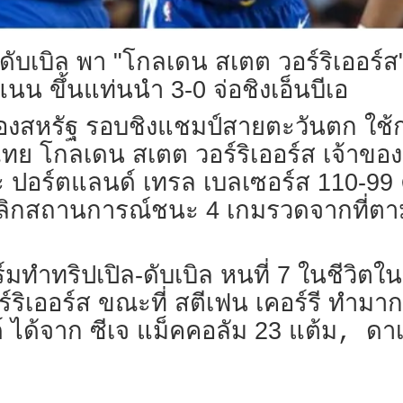
ล-ดับเบิล พา "โกลเดน สเตต วอร์ริเออร์
นน ขึ้นแท่นนำ 3-0 จ่อชิงเอ็นบีเอ
องสหรัฐ รอบชิงแชมป์สายตะวันตก ใช้กติ
ทย โกลเดน สเตต วอร์ริเออร์ส เจ้าของแ
ะ ปอร์ตแลนด์ เทรล เบลเซอร์ส 110-99 ค
หนพลิกสถานการณ์ชนะ 4 เกมรวดจากที่ต
์มทำทริปเปิล-ดับเบิล หนที่ 7 ในชีวิต
อร์ริเออร์ส ขณะที่ สตีเฟน เคอร์รี ทำมา
์ ได้จาก ซีเจ แม็คคอลัม 23 แต้ม
ดาเ
,