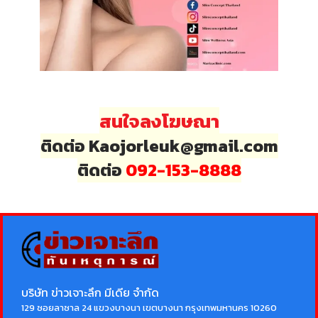
สนใจลงโฆษณา
ติดต่อ Kaojorleuk@gmail.com
ติดต่อ
092-153-8888
บริษัท ข่าวเจาะลึก มีเดีย จำกัด
129 ซอยลาซาล 24 แขวงบางนา เขตบางนา กรุงเทพมหานคร 10260