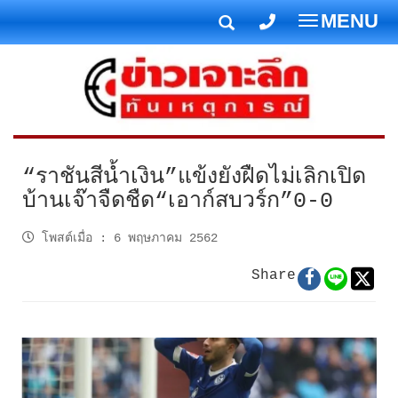
MENU
T
o
g
g
l
e
n
“ราชันสีน้ำเงิน”แข้งยังฝืดไม่เลิกเปิด
a
บ้านเจ๊าจืดชืด“เอาก์สบวร์ก”0-0
v
i
โพสต์เมื่อ
:
6 พฤษภาคม 2562
g
Share
a
t
i
o
n