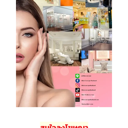
สนใจลงโฆษณา