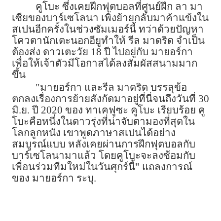
คูโบะ ซึ่งเคยฝึกฟุตบอลที่ศูนย์ฝึก ลา มา
เซียของบาร์เซโลนา เพิ่งย้ายกลับมาค้าแข้งใน
สเปนอีกครั้งในช่วงซัมเมอร์นี้ ทว่าด้วยปัญหา
โควตานักเตะนอกอียูทำให้ รีล มาดริด จำเป็น
ต้องส่ง ดาวเตะวัย 18 ปี ไปอยู่กับ มายอร์กา
เพื่อให้เจ้าตัวมีโอกาสได้ลงสัมผัสสนามมาก
ขึ้น
"มายอร์กา และรีล มาดริด บรรลุข้อ
ตกลงเรื่องการย้ายสังกัดมาอยู่ที่นี่จนถึงวันที่ 30
มิ.ย. ปี 2020 ของ ทาเคฟูซะ คูโบะ เรียบร้อย คู
โบะคือหนึ่งในดาวรุ่งที่น่าจับตามองที่สุดใน
โลกลูกหนัง เขาพูดภาษาสเปนได้อย่าง
สมบูรณ์แบบ หลังเคยผ่านการฝึกฟุตบอลกับ
บาร์เซโลนามาแล้ว โดยคูโบะจะลงซ้อมกับ
เพื่อนร่วมทีมใหม่ในวันศุกร์นี้" แถลงการณ์
ของ มายอร์กา ระบุ.