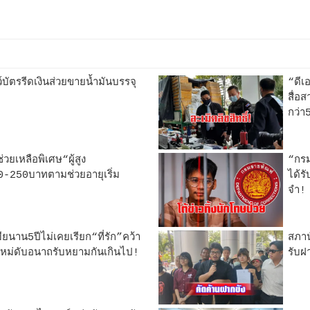
์บัตรรีดเงินส่วยขายน้ำมันบรรจุ
“ดีเ
สื่อส
กว่า
วยเหลือพิเศษ“ผู้สูง
“กรม
00-250บาทตามช่วยอายุเริ่ม
ได้ร
จำ!
มียนาน5ปีไม่เคยเรียก“ที่รัก”คว้า
สภาน
ผัวใหม่ดับอนาถรับหยามกันเกินไป!
รับฝ