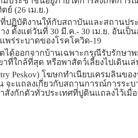
ระบุว่ามีประชาชนอยู่ภายใต้การสังเกตก
ตย์ (26 เม.ย.)
้ที่ปฏิบัติงานให้กับสถาบันและสถานป
้าง ตั้งแต่วันที่ 30 มี.ค.- 30 เม.ย. อั
รแพร่ระบาดของโรคโควิด-19
ตได้ออกจากบ้านเฉพาะกรณีรับรักษาพ
ที่ใกล้ที่สุด หรือพาสัตว์เลี้ยงไปเดินเล่
ry Peskov) โฆษกทำเนียบเครมลินของรัส
ติน จะแถลงเกี่ยวกับสถานการณ์การระบา
สั่งกักตัวทั่วประเทศที่ปูตินแถลงไว้เมื่อว