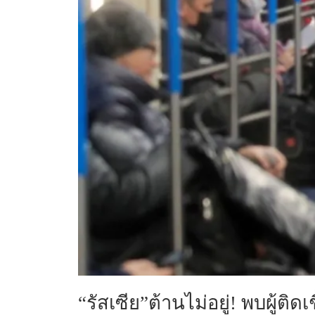
“รัสเซีย”ต้านไม่อยู่
! พบผู้ติ