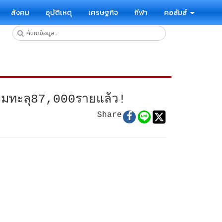
สังคม
อุบัติเหตุ
เศรษฐกิจ
กีฬา
คอลัมส์
ดรวมทะลุ87,000รายแล้ว!
Share