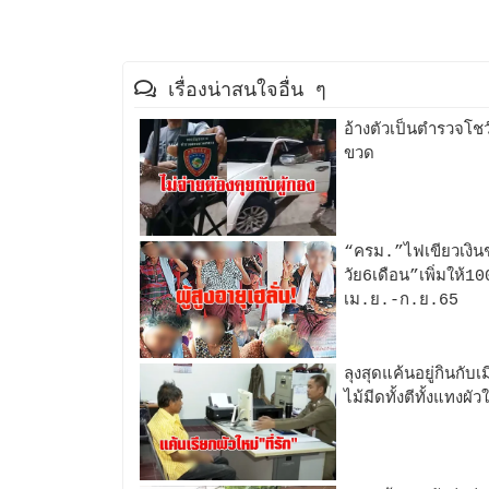
เรื่องน่าสนใจอื่น ๆ
อ้างตัวเป็นตำรวจโชว
ขวด
“ครม.”ไฟเขียวเงินช่
วัย6เดือน”เพิ่มให้1
เม.ย.-ก.ย.65
ลุงสุดแค้นอยู่กินกับเ
ไม้มีดทั้งตีทั้งแทง