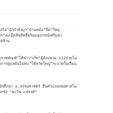
อสไอ”นำกำลังบุก“บ้านหม้อ”ยึด“วิทยุ
าร”ละเมิดลิขสิทธิ์พร้อมอุปกรณ์เสริมค่า
50ล้าน
ราชทัณฑ์”โต้ข่าว“เก็ท”ผู้ต้องหาม.112ป่วยไม่
ับการดูแลยันไม่พบ“ไข้หวัดใหญ่”ระบาดในเรือน
ักศึกษา ม.ธรรมศาสตร์ ยื่นคำแถลงขอศาลไม่
ากขัง "ตะวัน-แฟรงค์"