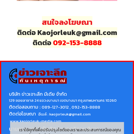
สนใจลงโฆษณา
ติดต่อ Kaojorleuk@gmail.com
ติดต่อ
092-153-8888
บริษัท ข่าวเจาะลึก มีเดีย จำกัด
129 ซอยลาซาล 24 แขวงบางนา เขตบางนา กรุงเทพมหานคร 10260
ติดต่อสอบถาม :
089-127-3012 , 092-153-8888
ติดต่อโฆษณา
อีเมล์ :
kaojorleuk@gmail.com
www.kaojorleuk-media.com
นายกรธนพล วิลัยเลิศ
บรรณาธิการบริหาร
เราใช้คุกกี้เพื่อปรับปรุงไซต์ของเราและประสบการณ์ของคุณ