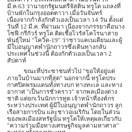
มี.ค.63 ว่านายกรัฐมนตรีจัสติน ทรูโด แถลงที่
บ้านพักในกรุงออตตาวา เมื่อวันจันทร์
เนื่องจากกำลังกักตัวเองเป็นเวลา 14 วัน ตั้งแต่
วันที่ 12 มี.ค. ที่ผ่านมา เนื่องจากภรรยาคือนาง
โซฟี กรีกัวร์ ทรูโด ติดเชื้อไวรัสโคโรนาสาย
พันธุ์ใหม่ "โควิด-19" ว่าชาวแคเนเดียนและผู้
มีใบอนุญาตพำนักถาวรซึ่งเดินทางกลับ
ประเทศในช่วงนี้ ต้องกักตัวเองเป็นเวลา 2
สัปดาห์
ขณะที่ประชาชนทั่วไป "ขอให้อยู่แต่
ภายในบ้านมากที่สุด" นอกจากนี้ ทรูโดประ
กาศปิดพรมแดนทั้งทางบก ทางทะเล และทาง
อากาศ "เป็นการชั่วคราว" จากพลเมืองต่าง
ชาติ แต่ยกเว้นนักการทูต เจ้าหน้าที่องค์กร
ระหว่างประเทศ ผู้มีใบอนุญาตพำนักถาวร ลูก
เรือสายการบิน และชาวอเมริกัน โดยในส่วน
ของพลเมืองสหรัฐนั้น ทรูโดให้เหตุผลเกี่ยวกับ
"ความร่วมมือทางเศรษฐกิจมูลค่ามหาศาล"