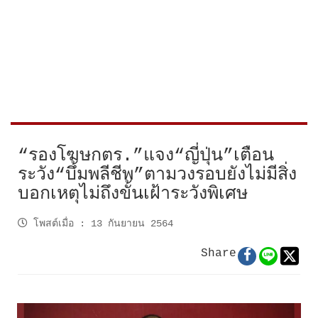
“รองโฆษกตร.”แจง“ญี่ปุ่น”เตือน
ระวัง“บึ้มพลีชีพ”ตามวงรอบยังไม่มีสิ่ง
บอกเหตุไม่ถึงขั้นเฝ้าระวังพิเศษ
โพสต์เมื่อ
:
13 กันยายน 2564
Share