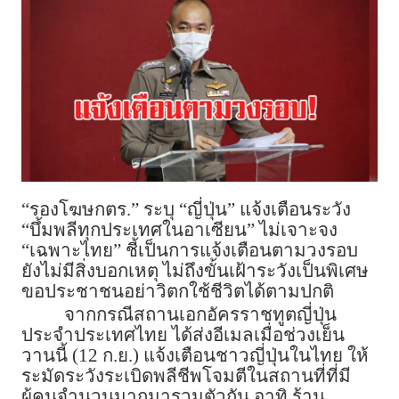
“รองโฆษกตร.” ระบุ “ญี่ปุ่น” แจ้งเตือนระวัง
“บึ้มพลีทุกประเทศในอาเซียน” ไม่เจาะจง
“เฉพาะไทย” ชี้เป็นการแจ้งเตือนตามวงรอบ
ยังไม่มีสิ่งบอกเหตุ ไม่ถึงขั้นเฝ้าระวังเป็นพิเศษ
ขอประชาชนอย่าวิตกใช้ชีวิตได้ตามปกติ
จากกรณีสถานเอกอัครราชทูตญี่ปุ่น
ประจำประเทศไทย ได้ส่งอีเมลเมื่อช่วงเย็น
วานนี้ (12 ก.ย.) แจ้งเตือนชาวญี่ปุ่นในไทย ให้
ระมัดระวังระเบิดพลีชีพโจมตีในสถานที่ที่มี
ผู้คนจำนวนมากมารวมตัวกัน อาทิ ร้าน