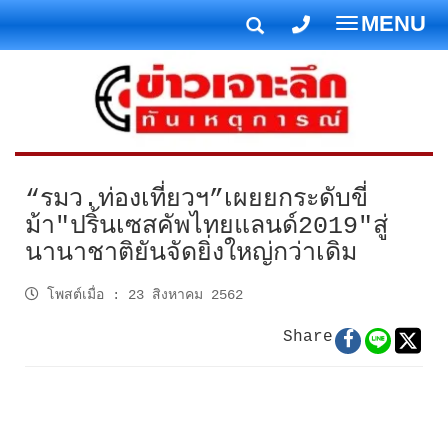
MENU
T
o
g
g
l
e
n
“รมว.ท่องเที่ยวฯ”เผยยกระดับขี่
a
ม้า"ปริ้นเซสคัพไทยแลนด์2019"สู่
v
นานาชาติยันจัดยิ่งใหญ่กว่าเดิม
i
g
โพสต์เมื่อ
:
23 สิงหาคม 2562
a
t
Share
i
o
n