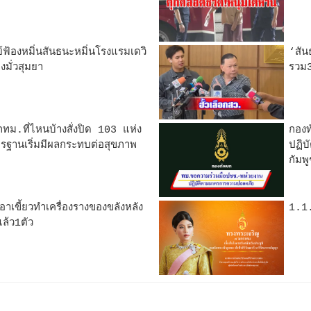
์ฟ้องหมิ่นสันธนะหมิ่นโรงแรมเดวิ
‘สัน
มั่วสุมยา
รวม3
กทม.ที่ไหนบ้างสั่งปิด 103 แห่ง
กองท
มาตรฐานเริ่มมีผลกระทบต่อสุขภาพ
ปฏิ
กัมพ
นเอาเขี้ยวทำเครื่องรางของขลังหลัง
1.1
แล้ว1ตัว