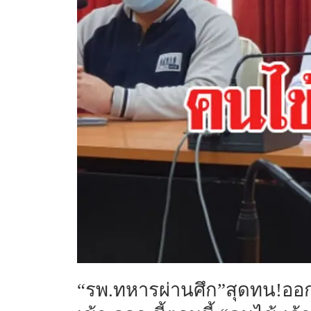
“รพ.ทหารผ่านศึก”สุดทน
!ออ