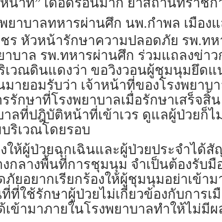
้าหน้าที่” เดือดร้อนมาก ย้ำสถานที่ราชก
ที่โรงพยาบาลทหารผ่านศึก นพ.กำพล เมือ
พชร หัวหน้ารักษาความปลอดภัย รพ.ทห
บาล รพ.ทหารผ่านศึก ร่วมแถลงข่าวก
เวณดินแดงว่า ขอวิงวอนผู้ชุมนุมยึดแน
่านมายอมรับว่า เจ้าหน้าที่ของโรงพย
ารรักษาที่โรงพยาบาลเมื่อรักษาเสร็จสิ้น
าลที่ปฎิบัติหน้าที่เข้าเวร ดูแลผู้ป่ว
มบริเวณโดยรอบ
ิดทางให้ผู้ป่วยฉุกเฉินและผู้ป่วยประจำ
่างกลางพื้นที่การชุมนุม จำเป็นต้องรั
ัยอยากเรียกร้องให้ผู้ชุมนุมอย่าเข้
ี่ใช้รักษาผู้ป่วยไม่เกี่ยวข้องกับการเม
ได้เข้ามาภายในโรงพยาบาลทำให้ไม่ม