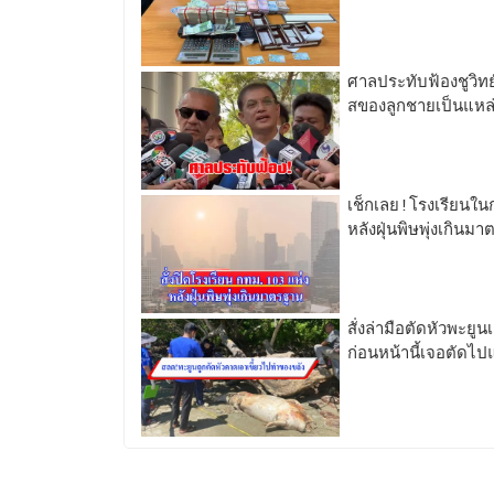
ศาลประทับฟ้องชูวิทย
สของลูกชายเป็นแหล่ง
เช็กเลย!โรงเรียนใน
หลังฝุ่นพิษพุ่งเกิน
สั่งล่ามือตัดหัวพะยู
ก่อนหน้านี้เจอตัดไป