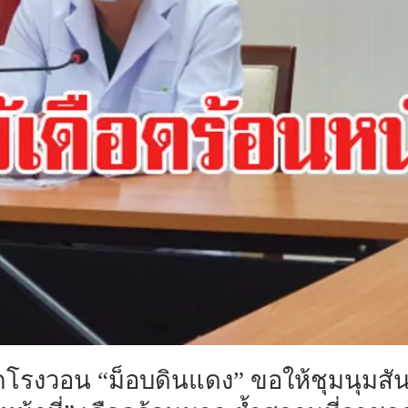
กโรงวอน “ม็อบดินแดง” ขอให้ชุมนุมสัน