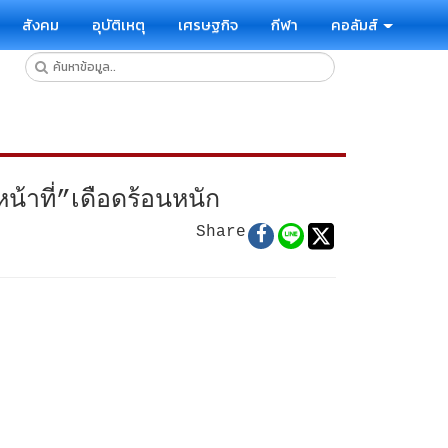
สังคม
อุบัติเหตุ
เศรษฐกิจ
กีฬา
คอลัมส์
้าที่”เดือดร้อนหนัก
Share