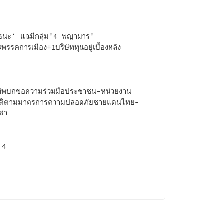
ธนะ‘ แฉมีกลุ่ม'4 พญามาร'
พรรคการเมือง+1บริษัททุนอยู่เบื้องหลัง
ัพบกขอความร่วมมือประชาชน–หน่วยงาน
บัติตามมาตรการความปลอดภัยชายแดนไทย–
ูชา
.4