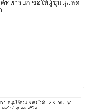
างค์ทหารบก ขอให้ผู้ชุมนุมลด
ก.
กษา หนุ่มไต้หวัน ขนเฮโรอีน 5.6 กก. ซุก
๋องแป้งจำคุกตลอดชีวิต