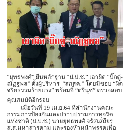
“ยุทธพงศ์” ยื่นหลักฐาน “ป.ป.ช.” เอาผิด “บิ๊กตู่-
ณัฏฐพล” ตั้งผู้บริหาร “สกสค.” โดยมิชอบ “ผิด
จริยธรรมร้ายแรง” พร้อมจี้ “ตรีนุช” ตรวจสอบ
คุณสมบัติอีกรอบ
เมื่อวันที่ 19 เม.ย.64 ที่สำนักงานคณะ
กรรมการป้องกันและปราบปรามการทุจริต
แห่งชาติ (ป.ป.ช.) นายยุทธพงศ์ จรัสเสถียร
ส.ส.มหาสารคาม และรองหัวหน้าพรรคเพื่อ