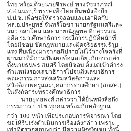
ไทย พร้อมด้วยนายจิรพงษ์ ทรงวัชราภรณ์
ส.ส.นนทบุรี พรรคเพื่อไทย ยื่นหนังสือถึง
ป.ป.ช. เพื่อขอให้ตรวจสอบและเอาผิดกับ
พล.อ.ประยุทธ์ จันทร์โอชา นายกรัฐมนตรีและ
รมว.กลาโหม และ นายณัฏฐพล ทีปสุวรรณ
อดีต รมว.ศึกษาธิการ กรณีการปฏิบัติหน้าที่
โดยมิชอบ ขัดกฎหมายและผิดจริยธรรมร้าย
แรง สืบเนื่องมาจากอภิปรายไม่ไว้วางใจครั้งที่
ผ่านมาที่มีการเปิดเผยข้อมูลเกี่ยวกับการแต่ง
ตั้งนายธนพร สมศรี โดยมิชอบ ตั้งแต่เข้าดำรง
ตำแหน่งรองเลขาธิการไปจนถึงเลขาธิการ
คณะกรรมการส่งเสริมสวัสดิการและ
สวัสดิภาพครูและบุคลากรทางศึกษา (สกสค.)
ในสังกัดกระทรวงศึกษาธิการ
นายยุทธพงศ์ กล่าวว่า ได้ยื่นหนังสือถึง
กรรมการ ป.ป.ช.ทุกคน พร้อมกับหลักฐาน
กว่า
100
หน้า เพื่อประกอบการพิจารณา โดย
ขอให้รีบเร่งดำเนินการเรื่องดังกล่าว เพราะ
เท่าที่ตรวจสอบพบว่า มีความผิดชัดเจน ทั้งนี้