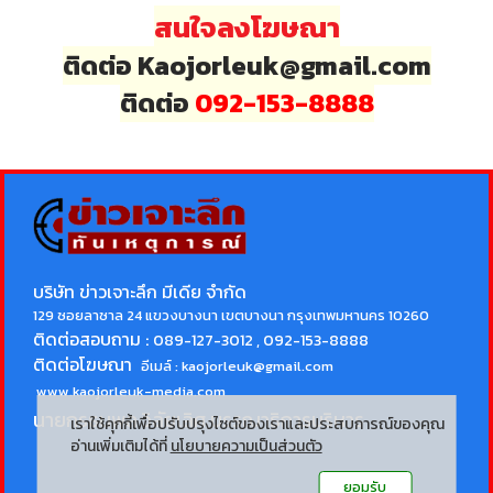
สนใจลงโฆษณา
ติดต่อ Kaojorleuk@gmail.com
ติดต่อ
092-153-8888
บริษัท ข่าวเจาะลึก มีเดีย จำกัด
129 ซอยลาซาล 24 แขวงบางนา เขตบางนา กรุงเทพมหานคร 10260
ติดต่อสอบถาม :
089-127-3012 , 092-153-8888
ติดต่อโฆษณา
อีเมล์ :
kaojorleuk@gmail.com
www.kaojorleuk-media.com
นายกรธนพล วิลัยเลิศ
บรรณาธิการบริหาร
เราใช้คุกกี้เพื่อปรับปรุงไซต์ของเราและประสบการณ์ของคุณ
อ่านเพิ่มเติมได้ที่
นโยบายความเป็นส่วนตัว
ยอมรับ