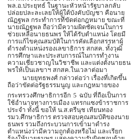
พล.อ.ประยุทธ์ ในฐานะหัวหน้ารัฐบาลกลับ
ปล่อยปละละเลยให้ผู้ใต้บังคับบัญชา คือนาย
ณัฏฐพล กระทำการที่ขัดต่อกฎหมาย ขณะที่
นายณัฏฐพล ถือว่ามีความผิดชัดเจนในการ
ช่วยเหลือนายธนพร ให้ได้รับตำแหน่ง โดยมี
การแก้ไขคุณสมบัติในการคัดเลือกสรรหาผู้
ดำรงตำแหน่งรองเลขาธิการ สกสค. ทั้งวุฒิ
การศึกษาและประสบการณ์ในการทำงาน
ความเชี่ยวชาญในวิชาชีพ และแต่งตั้งนายธน
พรให้เป็นเลขาฯ สกสค.ในเวลาต่อมา
นายยุทธพงศ์ กล่าวต่อว่า เรื่องที่เกิดขึ้น
ถือว่าขัดต่อรัฐธรรมนูญ และกฎหมายของ
กระทรวงศึกษาธิการอีก
5
ฉบับ ที่ถือเป็นการ
ใช้อำนาจทางการเมือง แทรกแซงข้าราชการ
ประจำ ทั้งนี้ ขอให้ น.ส.ตรีนุช เทียนทอง
รมว.ศึกษาธิการ ตรวจสอบคุณสมบัติของนาย
ธนพร รวมถึงกระบวนการเข้ามาดำรง
ตำแหน่งว่ามีความถูกต้องหรือไม่ และเรียก
ร้องให้นายธนพร แสดงความรับผิดชอบด้วย