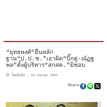
“ยุทธพงศ์”ยื่นหลัก
ฐาน“ป.ป.ช.”เอาผิด“บิ๊กตู่-ณัฏฐ
พล”ตั้งผู้บริหาร“สกสค.”มิชอบ
โพสต์เมื่อ
:
19 เมษายน 2564
Share