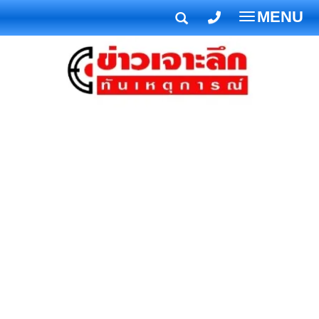
MENU
T
o
g
g
l
e
n
a
v
i
g
a
t
i
o
n