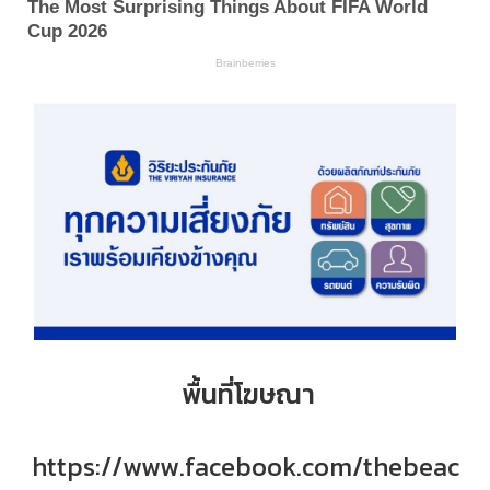
พื้นที่โฆษณา
https://www.facebook.com/thebeac