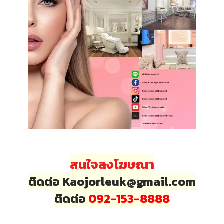
สนใจลงโฆษณา
ติดต่อ Kaojorleuk@gmail.com
ติดต่อ
092-153-8888