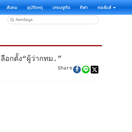
สังคม
อุบัติเหตุ
เศรษฐกิจ
กีฬา
คอลัมส์
ือกตั้ง“ผู้ว่ากทม.”
Share