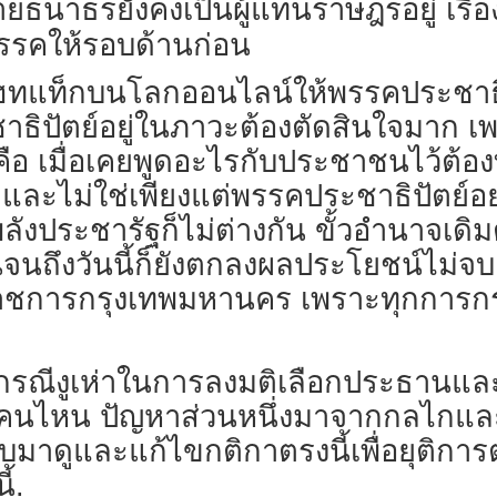
ยธนาธรยังคงเป็นผู้แทนราษฎรอยู่ เรื่อ
พรรคให้รอบด้านก่อน
ดแฮทแท็กบนโลกออนไลน์ให้พรรคประชาธิ
ธิปัตย์อยู่ในภาวะต้องตัดสินใจมาก เพร
 เมื่อเคยพูดอะไรกับประชาชนไว้ต้องท
 และไม่ใช่เพียงแต่พรรคประชาธิปัตย์อย
งประชารัฐก็ไม่ต่างกัน ขั้วอำนาจเดิ
ถึงวันนี้ก็ยังตกลงผลประโยชน์ไม่จบ เมื
ว่าราชการกรุงเทพมหานคร เพราะทุกการ
ึงกรณีงูเห่าในการลงมติเลือกประธานแ
บุว่าคนไหน ปัญหาส่วนหนึ่งมาจากกลไกแ
ลับมาดูและแก้ไขกติกาตรงนี้เพื่อยุติกา
้.