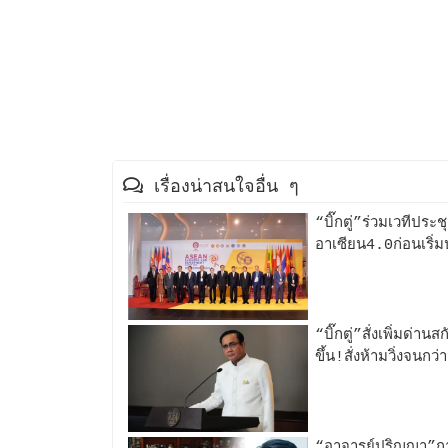
เรื่องน่าสนใจอื่น ๆ
“บิ๊กตู่”ร่วมเวทีประ
อาเซียน4.0ก่อนเริ่ม
“บิ๊กตู่”สั่งเพิ่มด
ขึ้น!สั่งห้ามวิ่งจนกว่
“อาจารย์ปริญญา”กาง