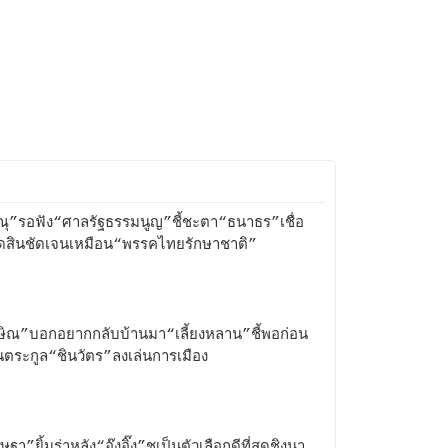
ณุ”รอฟัง“ศาลรัฐธรรมนูญ”ชี้ชะตา“ธนาธร”เชื่อ
ดสินชัดเจนเหมือน“พรรคไทยรักษาชาติ”
ษิณ”บอกอยากกลับบ้านมา“เลี้ยงหลาน”ชี้พอก่อน
นตระกูล“ชินวัตร”ลงเล่นการเมือง
ฐา”ยิ้มร่าหลัง“อุ๊งอิ๊ง”ชูเป็นตัวเลือกดีที่สุดชิงนา