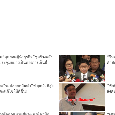
ชุม“สุดยอดผู้นำธุรกิจ”ชูสร้างพลัง
“วิษ
ประชุมอย่างเป็นทางการเย็นนี้
คำตั
่านสกัด“รถปล่อยควันดำ”ทำpm2.5สูง
“ทัก
าจะแก้ไขให้ดีขึ้น!
ส่งค
ข้อกฎหมายชี้ช่องเอาผิด“บิ๊ก
“เศรษ