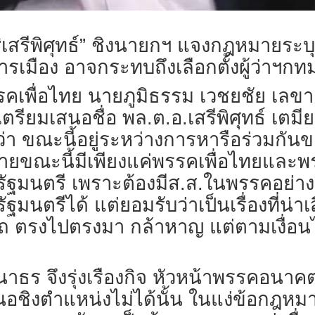
“เสรีพิศุทธ์” ชิงนายกฯ แจงกฎหมายระบุต
มือง อาจกระทบถึงเลือกตั้งผู้ว่าฯกท
่พรรคเพื่อไทย นายภูมิธรรม เวชยชัย เลข
รียมเสนอชื่อ พล.ต.อ.เสรีพิศุทธ์ เตม
่า ขณะนี้อยู่ระหว่างการหารือร่วมกันข
ยขณะนี้มีเพียงแค่พรรคเพื่อไทยและ
ัฐมนตรี เพราะต้องมีส.ส.ในพรรคอย่า
ตรีได้ แต่ยอมรับว่าเป็นเรื่องที่น่าเส
ารถ ตรงไปตรงมา กล้าหาญ แต่ตามเงื่
าธร จึงรุ่งเรืองกิจ หัวหน้าพรรคอนาคตใ
ชิงตำแหน่งไม่ได้นั้น ในแง่ข้อกฎหมายกำ