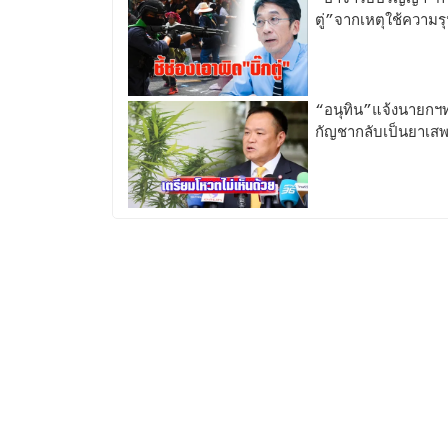
ตู่”จากเหตุใช้ความ
“อนุทิน”แจ้งนายกฯท
กัญชากลับเป็นยาเสพ