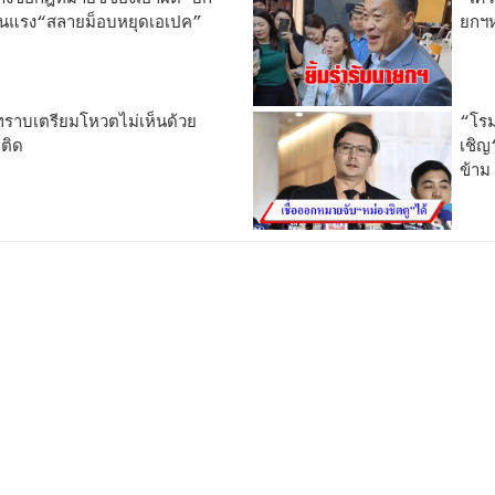
รุนแรง“สลายม็อบหยุดเอเปค”
ยกฯห
ราบเตรียมโหวตไม่เห็นด้วย
“โรม
ติด
เชิญ
ข้าม