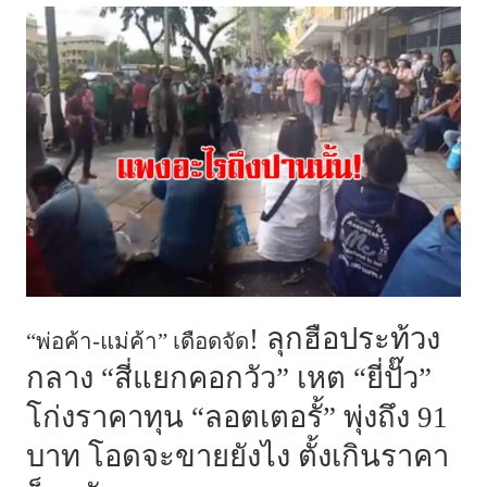
! ลุกฮือประท้วง
“พ่อค้า-แม่ค้า” เดือดจัด
กลาง “สี่แยกคอกวัว” เหต “ยี่ปั๊ว”
โก่งราคาทุน “ลอตเตอรั้” พุ่งถึง 91
บาท โอดจะขายยังไง ตั้งเกินราคา