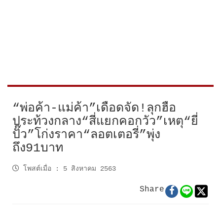
“พ่อค้า-แม่ค้า”เดือดจัด!ลุกฮือ
ประท้วงกลาง“สี่แยกคอกวัว”เหตุ“ยี่
ปั๊ว”โก่งราคา“ลอตเตอรี่”พุ่ง
ถึง91บาท
โพสต์เมื่อ
:
5 สิงหาคม 2563
Share