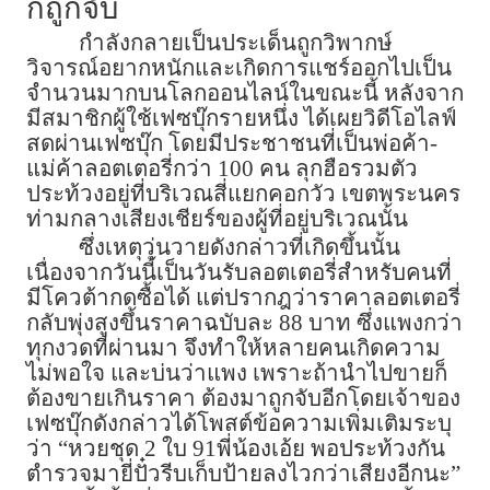
ก็ถูกจับ
กำลังกลายเป็นประเด็นถูกวิพากษ์
วิจารณ์อยากหนักและเกิดการแชร์ออกไปเป็น
จำนวนมากบนโลกออนไลน์ในขณะนี้ หลังจาก
มีสมาชิกผู้ใช้เฟซบุ๊กรายหนึ่ง ได้เผยวิดีโอไลฟ์
สดผ่านเฟซบุ๊ก โดยมีประชาชนที่เป็นพ่อค้า-
แม่ค้าลอตเตอรี่กว่า 100 คน ลุกฮือรวมตัว
ประท้วงอยู่ที่บริเวณสี่แยกคอกวัว เขตพระนคร
ท่ามกลางเสียงเชียร์ของผู้ที่อยู่บริเวณนั้น
ซึ่งเหตุวุ่นวายดังกล่าวที่เกิดขึ้นนั้น
เนื่องจากวันนี้เป็นวันรับลอตเตอรี่สำหรับคนที่
มีโควต้ากดซื้อได้ แต่ปรากฎว่าราคาลอตเตอรี่
กลับพุ่งสูงขึ้นราคาฉบับละ 88 บาท ซึ่งแพงกว่า
ทุกงวดที่ผ่านมา จึงทำให้หลายคนเกิดความ
ไม่พอใจ และบ่นว่าแพง เพราะถ้านำไปขายก็
ต้องขายเกินราคา ต้องมาถูกจับอีกโดยเจ้าของ
เฟซบุ๊กดังกล่าวได้โพสต์ข้อความเพิ่มเติมระบุ
ว่า “หวยชุด 2 ใบ 91พี่น้องเอ้ย พอประท้วงกัน
ตำรวจมายี่ปั๋วรีบเก็บป้ายลงไวกว่าเสียงอีกนะ”