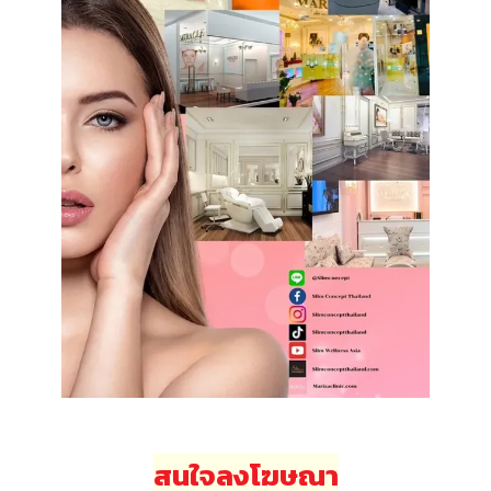
สนใจลงโฆษณา