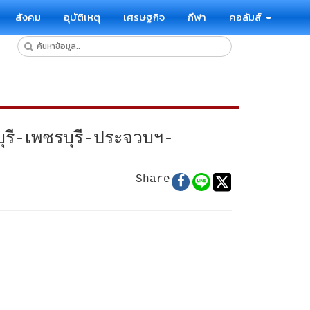
สังคม
อุบัติเหตุ
เศรษฐกิจ
กีฬา
คอลัมส์
ุรี-เพชรบุรี-ประจวบฯ-
Share