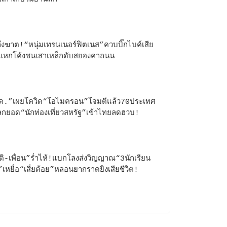
ึงฆาต!“หนุ่มเทรนเนอร์ฟิตเนส”ควบบิ๊กไบค์เสีย
แหกโค้งชนเสาเหล็กดับสยองคาถนน
ค.”เผยโควิด“โอไมครอน”โจมตีแล้ว70ประเทศ
โลกยอด“นักท่องเที่ยวสหรัฐ”เข้าไทยลดฮวบ!
ิ-เพื่อน”ร่ำไห้!แบกโลงส่งวิญญาณ“3นักเรียน
เหยื่อ“เสี่ยต้อย”หลอนยากราดยิงเสียชีวิต!