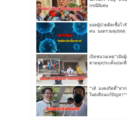
กรณีพิเศษ
ยอดผู้ป่วยติดเชื้อไ
คน ยอดรวมพุ่ง566
เปิดชนวนเหตุ“เมียผู
ตามพุ่งประเด็นปมเพ
“เต้ มงคงกิตติ์”ฝา
ใน6เดือนแก้ปัญหา“ร