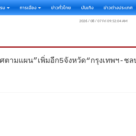
รรม
การเมือง
ข่าวทั่วไทย
บันเทิง
ข่าวต่างประเทศ
ศตามแผน”เพิ่มอีก5จังหวัด“กรุงเทพฯ-ชลบ