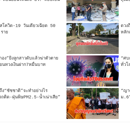
วรัสโควิด-19 วันเดียวเฉียด 50
ดวงถ
 ราย
หลัก
้กอง”ยิงลูกสาวดับแล้วฆ่าตัวตาย
“ศบ
ื่อนทวงเงินฝาก7หมื่นบาท
ทั่ว
กถึง“ชัชชาติ”จะทำอย่างไร
“ญาต
ถติด-ฝุ่นพิษPM2.5-น้ำเน่าเสีย”
ม.6”