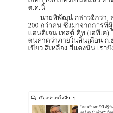
เกือบ 100 เปอร์เซ็นต์แล้ว คาด
ต.ค.นี้
นายพิพัฒน์ กล่าวอีกว่า 
200 กว่าคน ซึ่งมาจากการที่ผ
แอนติเจน เทสต์ คิท (เอทีเค)
ตนคาดว่าภายในสิ้นเดือน ก.ย.
เขียว สีเหลือง สีแดงนั้น เรายัง
เรื่องน่าสนใจอื่น ๆ
“ดอน”บอกยังไม่รู้
นครินทร์”เชิญ“ปวิ