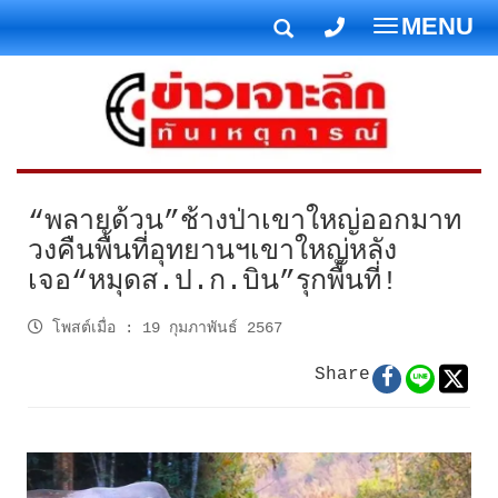
MENU
T
o
g
g
l
e
n
“พลายด้วน”ช้างป่าเขาใหญ่ออกมาท
a
วงคืนพื้นที่อุทยานฯเขาใหญ่หลัง
v
เจอ“หมุดส.ป.ก.บิน”รุกพื้นที่!
i
g
โพสต์เมื่อ
:
19 กุมภาพันธ์ 2567
a
t
Share
i
o
n