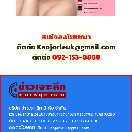
สนใจลงโฆษณา
ติดต่อ Kaojorleuk@gmail.com
ติดต่อ
092-153-8888
บริษัท ข่าวเจาะลึก มีเดีย จำกัด
129 ซอยลาซาล 24 แขวงบางนา เขตบางนา กรุงเทพมหานคร 10260
ติดต่อสอบถาม :
089-127-3012 , 092-153-8888
ติดต่อโฆษณา
อีเมล์ :
kaojorleuk@gmail.com