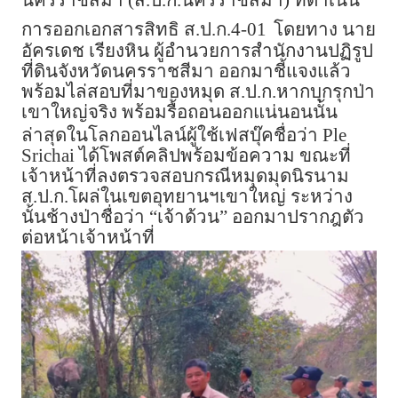
นครราชสีมา (ส.ป.ก.นครราชสีมา) ที่ดำเนิน
การออกเอกสารสิทธิ ส.ป.ก.4-01
โดยทาง นาย
อัครเดช เรียงหิน ผู้อำนวยการสำนักงานปฏิรูป
ที่ดินจังหวัดนครราชสีมา ออกมาชี้แจงแล้ว
พร้อมไล่สอบที่มาของหมุด ส.ป.ก.หากบุกรุกป่า
เขาใหญ่จริง พร้อมรื้อถอนออกแน่นอนนั้น
ล่าสุดในโลกออนไลน์ผู้ใช้เฟสบุ๊คชื่อว่า Ple
Srichai ได้โพสต์คลิปพร้อมข้อความ ขณะที่
เจ้าหน้าที่ลงตรวจสอบกรณีหมุดมุดนิรนาม
ส.ป.ก.โผล่ในเขตอุทยานฯเขาใหญ่ ระหว่าง
นั้นช้างป่าชื่อว่า “เจ้าด้วน” ออกมาปรากฎตัว
ต่อหน้าเจ้าหน้าที่