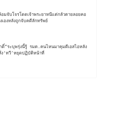
้อมจับโจรโดดเจ้าพระยาหนีแต่กลัวตายลอยคอ
ั่งเองหลังถูกจับคดีลักทรัพย์
ักดิ์”ระบุพรุ่งนี้รู้ รมต.คนไหนมาคุมดีเอสไอหลัง
่ง‘ทวี’หยุดปฏิบัติหน้าที่