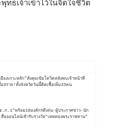
ทธเจ้าเข้าไว้ในจิตใจชีวิต
มืองเกาะหลัก”สั่งคุมเข้มโควิดหลังพบเจ้าหน้าที่
ื้อ3ราย!ทั้งจังหวัดวันนี้ติดเชื้อเพิ่ม33คน
.ภ.1”พร้อม18องค์กรดีเด่น-ผู้ประกาศข่าว-นัก
ุ-สื่อออนไลน์เข้ารับรางวัล“เทพทองพระราชทาน”