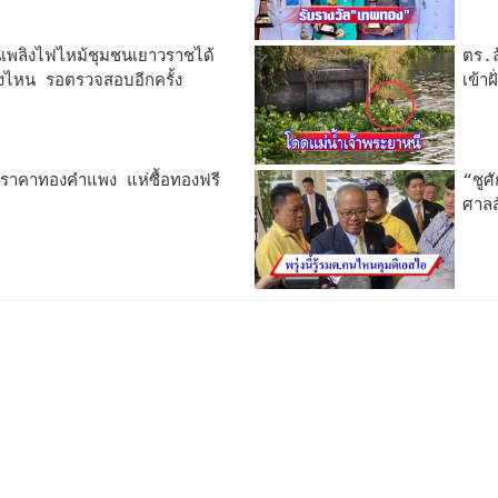
นเพลิงไฟไหม้ชุมชนเยาวราชได้
ตร.ล
หลังไหน รอตรวจสอบอีกครั้ง
เข้าฝ
ราคาทองคำแพง แห่ซื้อทองฟรี
“ชูศ
ศาลสั