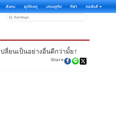
สังคม
อุบัติเหตุ
เศรษฐกิจ
กีฬา
คอลัมส์
่ยนเป็นอย่างอื่นดีกว่ามั้ย!
Share