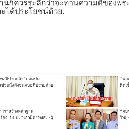
ทานก็ควรระลึกว่าจะทานความดีของพระพุ
้ จะได้ประโยชน์ด้วย.
นพลฝีปากกล้า”ถล่มปม
“พ่อเ
อนช่วยนั่งฟังจนจบอภิปรายด้วย
ติดเช
าร“สร้างหลักฐาน
“ผบช
ร้อง“ปปป.”เอาผิด“พงส.-ผู้
วิทย