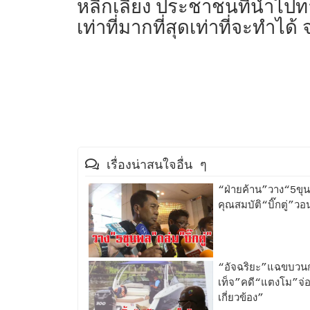
หลีกเลี่ยง ประชาชนที่นำไป
เท่าที่มากที่สุดเท่าที่จะทำได
เรื่องน่าสนใจอื่น ๆ
“ฝ่ายค้าน”วาง“5ขุ
คุณสมบัติ“บิ๊กตู่”ว
“อัจฉริยะ”แฉขบวนก
เท็จ”คดี“แตงโม”จ่อ
เกี่ยวข้อง”