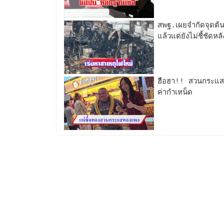
สพฐ.เผยจำกัดจุดต้
แล้วแต่ยังไม่ชี้ชัด
ฮือฮา!! สวนกระแส
ค่ากำเหน็ด