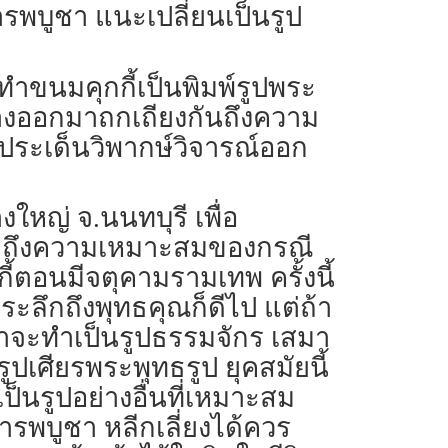
รพบูชา แนะเปลี่ยนเป็นรูป
ทำขนมคุกกี้เป็นพิมพ์รูปพระ
ต่างออกมาถกเถียงกันถึงความ
ประเด็นวิพากษ์วิจารณ์ออก
างใหญ่ จ.นนทบุรี เพื่อ
ว ถึงความเหมาะสมของกรณี
ี้ตอนมีจตุคามรามเทพ ครั้งนี้
้ระลึกถึงพุทธคุณก็ดีไป แต่ถ้า
น่าจะทำเป็นรูปธรรมจักร เสมา
ูปเศียรพระพุทธรูป ยุคสมัยนี้
็นรูปอย่างอื่นที่เหมาะสม
รพบูชา หลีกเลี่ยงได้ควร